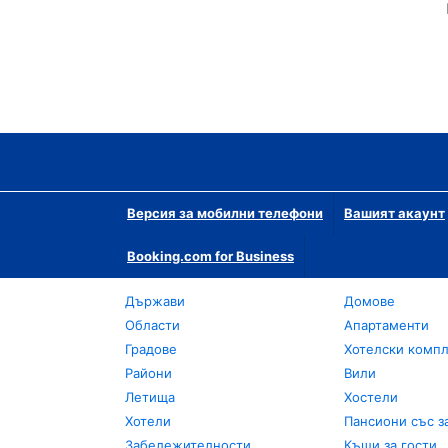
Версия за мобилни телефони
Вашият акаунт
Booking.com for Business
Държави
Домове
Области
Апартаменти
Градове
Хотелски комп
Райони
Вили
Летища
Хостели
Хотели
Пансиони със з
Забележителности
Къщи за гости