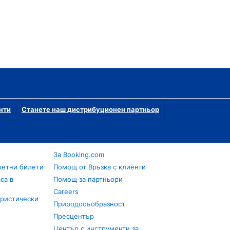
нти
Станете наш дистрибуционен партньор
За Booking.com
летни билети
Помощ от Връзка с клиенти
са в
Помощ за партньори
Careers
уристически
Природосъобразност
Пресцентър
Център с инструменти за