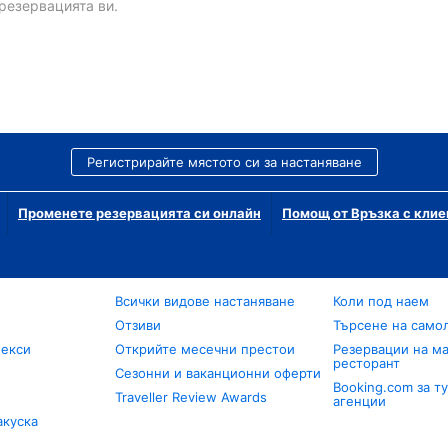
резервацията ви.
Регистрирайте мястото си за настаняване
Променете резервацията си онлайн
Помощ от Връзка с клие
Всички видове настаняване
Коли под наем
Отзиви
Търсене на само
лекси
Открийте месечни престои
Резервации на ма
ресторант
Сезонни и ваканционни оферти
Booking.com за т
Traveller Review Awards
агенции
акуска