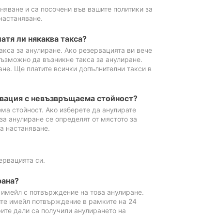
аняване и са посочени във вашите политики за
настаняване.
атя ли някаква такса?
акса за анулиране. Ако резервацията ви вече
възможно да възникне такса за анулиране.
ане. Ще платите всички допълнителни такси в
рвация с невъзвръщаема стойност?
ма стойност. Ако изберете да анулирате
за анулиране се определят от мястото за
а настаняване.
ервацията си.
рана?
м имейл с потвърждение на това анулиране.
ите имейл потвърждение в рамките на 24
рите дали са получили анулирането на