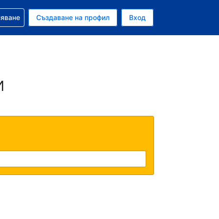
няване
Създаване на профил
Вход
ар
и