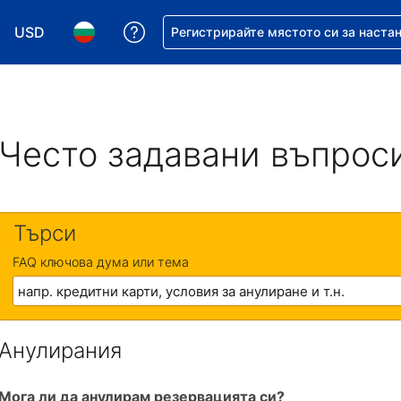
USD
Помощ с резервацията ви
Регистрирайте мястото си за наста
Избор на валута. Избрана валута - Американски дол
Избор на език. Избран език - Български
Често задавани въпрос
Търси
FAQ ключова дума или тема
Анулирания
Мога ли да анулирам резервацията си?