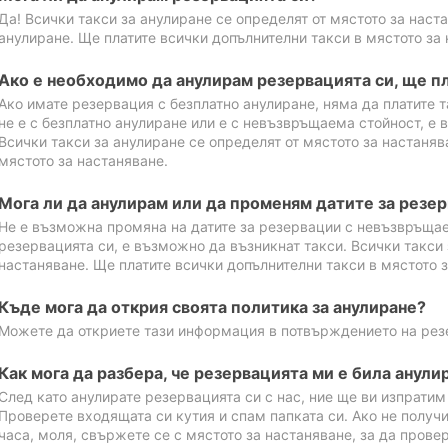
Да! Всички такси за анулиране се определят от мястото за наст
анулиране. Ще платите всички допълнителни такси в мястото за 
Ако е необходимо да анулирам резервацията си, ще пл
Ако имате резервация с безплатно анулиране, няма да платите т
не е с безплатно анулиране или е с невъзвръщаема стойност, е 
Всички такси за анулиране се определят от мястото за настаняв
мястото за настаняване.
Мога ли да анулирам или да променям датите за резе
Не е възможна промяна на датите за резервации с невъзвръщае
резервацията си, е възможно да възникнат такси. Всички такси 
настаняване. Ще платите всички допълнителни такси в мястото з
Къде мога да открия своята политика за анулиране?
Можете да откриете тази информация в потвърждението на рез
Как мога да разбера, че резервацията ми е била анули
След като анулирате резервацията си с нас, ние ще ви изпрати
Проверете входящата си кутия и спам папката си. Ако не получ
часа, моля, свържете се с мястото за настаняване, за да прове