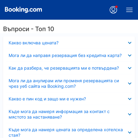
Въпроси - Топ 10
Свито
Какво включва цената?
Свито
Мога ли да направя резервация без кредитна карта?
Свито
Как да разбера, че резервацията ми е потвърдена?
Свито
Мога ли да анулирам или променя резервацията си
чрез уеб сайта на Booking.com?
Свито
Какво е пин код и защо ми е нужен?
Свито
Къде мога да намеря информация за контакт с
мястото за настаняване?
Свито
Къде мога да намеря цената за определена хотелска
стая?