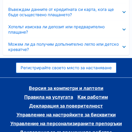
Свито
Въвеждам данните от кредитната си карта, кога ще
бъде осъществено плащането?
Свито
Хотелът изисква ли депозит или предварително
плащане?
Свито
Можем ли да получим допълнително легло или детско
креватче?
Регистрирайте своето място за настаняване
Версия за компютри и лаптопи
Правила на услугата
Как работим
Декларация за поверителност
Управление на настройките за бисквитки
Управление на персонализираните препоръки