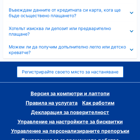
Свито
Въвеждам данните от кредитната си карта, кога ще
бъде осъществено плащането?
Свито
Хотелът изисква ли депозит или предварително
плащане?
Свито
Можем ли да получим допълнително легло или детско
креватче?
Регистрирайте своето място за настаняване
Версия за компютри и лаптопи
Правила на услугата
Как работим
Декларация за поверителност
Управление на настройките за бисквитки
Управление на персонализираните препоръки