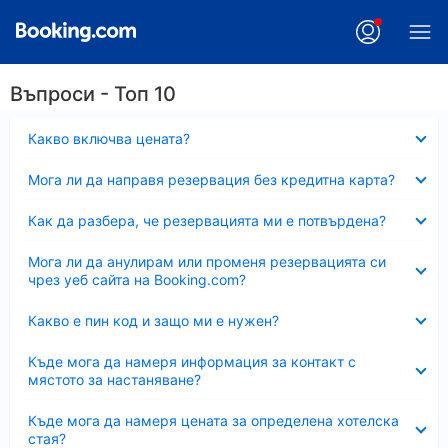
Въпроси - Топ 10
Свито
Какво включва цената?
Свито
Мога ли да направя резервация без кредитна карта?
Свито
Как да разбера, че резервацията ми е потвърдена?
Свито
Мога ли да анулирам или променя резервацията си
чрез уеб сайта на Booking.com?
Свито
Какво е пин код и защо ми е нужен?
Свито
Къде мога да намеря информация за контакт с
мястото за настаняване?
Свито
Къде мога да намеря цената за определена хотелска
стая?