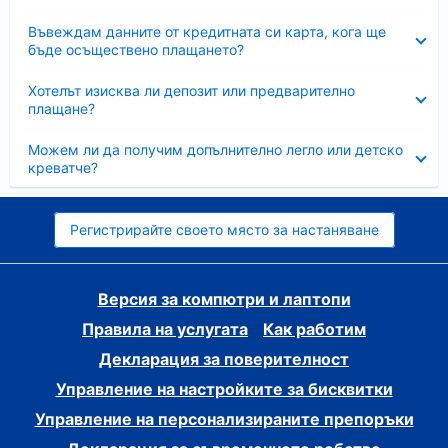
Свито
Въвеждам данните от кредитната си карта, кога ще
бъде осъществено плащането?
Свито
Хотелът изисква ли депозит или предварително
плащане?
Свито
Можем ли да получим допълнително легло или детско
креватче?
Регистрирайте своето място за настаняване
Версия за компютри и лаптопи
Правила на услугата
Как работим
Декларация за поверителност
Управление на настройките за бисквитки
Управление на персонализираните препоръки