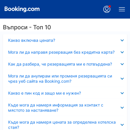
Въпроси - Топ 10
Свито
Какво включва цената?
Свито
Мога ли да направя резервация без кредитна карта?
Свито
Как да разбера, че резервацията ми е потвърдена?
Свито
Мога ли да анулирам или променя резервацията си
чрез уеб сайта на Booking.com?
Свито
Какво е пин код и защо ми е нужен?
Свито
Къде мога да намеря информация за контакт с
мястото за настаняване?
Свито
Къде мога да намеря цената за определена хотелска
стая?