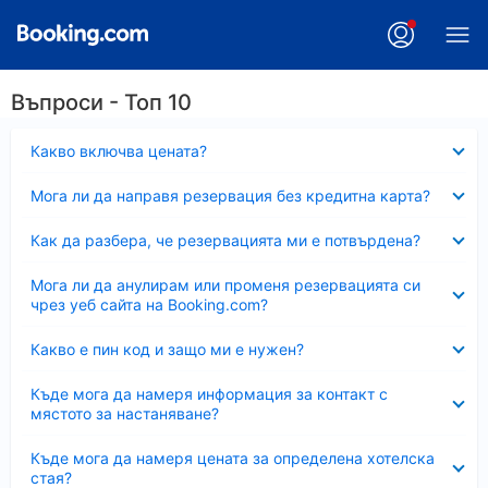
Въпроси - Топ 10
Свито
Какво включва цената?
Свито
Мога ли да направя резервация без кредитна карта?
Свито
Как да разбера, че резервацията ми е потвърдена?
Свито
Мога ли да анулирам или променя резервацията си
чрез уеб сайта на Booking.com?
Свито
Какво е пин код и защо ми е нужен?
Свито
Къде мога да намеря информация за контакт с
мястото за настаняване?
Свито
Къде мога да намеря цената за определена хотелска
стая?