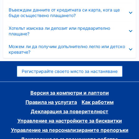
Свито
Въвеждам данните от кредитната си карта, кога ще
бъде осъществено плащането?
Свито
Хотелът изисква ли депозит или предварително
плащане?
Свито
Можем ли да получим допълнително легло или детско
креватче?
Регистрирайте своето място за настаняване
Версия за компютри и лаптопи
Правила на услугата
Как работим
Декларация за поверителност
Управление на настройките за бисквитки
Управление на персонализираните препоръки