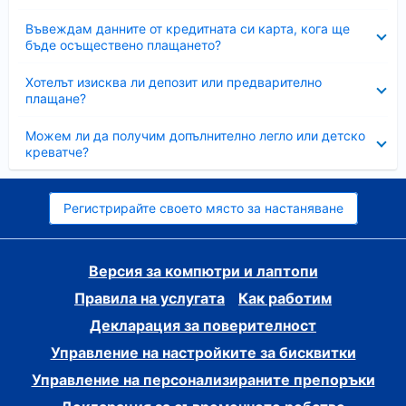
Свито
Въвеждам данните от кредитната си карта, кога ще
бъде осъществено плащането?
Свито
Хотелът изисква ли депозит или предварително
плащане?
Свито
Можем ли да получим допълнително легло или детско
креватче?
Регистрирайте своето място за настаняване
Версия за компютри и лаптопи
Правила на услугата
Как работим
Декларация за поверителност
Управление на настройките за бисквитки
Управление на персонализираните препоръки