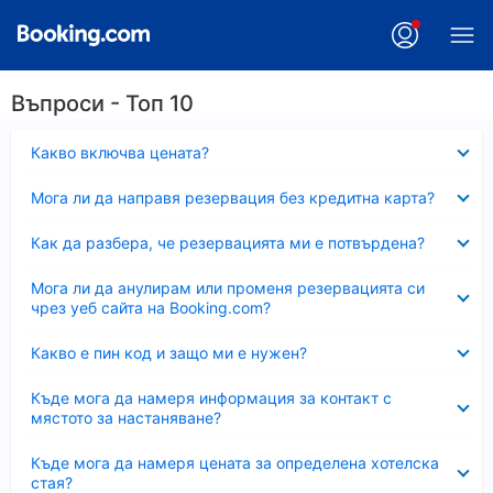
Въпроси - Топ 10
Свито
Какво включва цената?
Свито
Мога ли да направя резервация без кредитна карта?
Свито
Как да разбера, че резервацията ми е потвърдена?
Свито
Мога ли да анулирам или променя резервацията си
чрез уеб сайта на Booking.com?
Свито
Какво е пин код и защо ми е нужен?
Свито
Къде мога да намеря информация за контакт с
мястото за настаняване?
Свито
Къде мога да намеря цената за определена хотелска
стая?