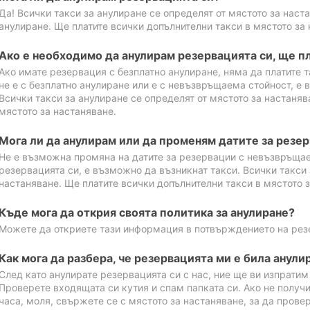
Да! Всички такси за анулиране се определят от мястото за наст
анулиране. Ще платите всички допълнителни такси в мястото за 
Ако е необходимо да анулирам резервацията си, ще пл
Ако имате резервация с безплатно анулиране, няма да платите т
не е с безплатно анулиране или е с невъзвръщаема стойност, е 
Всички такси за анулиране се определят от мястото за настаняв
мястото за настаняване.
Мога ли да анулирам или да променям датите за резе
Не е възможна промяна на датите за резервации с невъзвръщае
резервацията си, е възможно да възникнат такси. Всички такси 
настаняване. Ще платите всички допълнителни такси в мястото з
Къде мога да открия своята политика за анулиране?
Можете да откриете тази информация в потвърждението на рез
Как мога да разбера, че резервацията ми е била анули
След като анулирате резервацията си с нас, ние ще ви изпрати
Проверете входящата си кутия и спам папката си. Ако не получ
часа, моля, свържете се с мястото за настаняване, за да прове