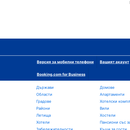
Версия за мобилни телефони
Вашият акаунт
Booking.com for Business
Държави
Домове
Области
Апартаменти
Градове
Хотелски комп
Райони
Вили
Летища
Хостели
Хотели
Пансиони със з
Забележителности
Къщи за гости