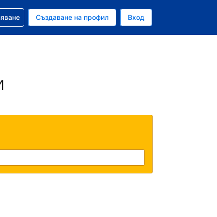
няване
Създаване на профил
Вход
и