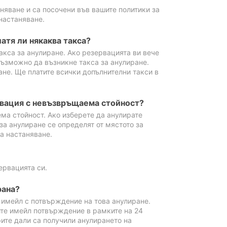
аняване и са посочени във вашите политики за
настаняване.
атя ли някаква такса?
акса за анулиране. Ако резервацията ви вече
възможно да възникне такса за анулиране.
ане. Ще платите всички допълнителни такси в
рвация с невъзвръщаема стойност?
ма стойност. Ако изберете да анулирате
за анулиране се определят от мястото за
а настаняване.
ервацията си.
рана?
м имейл с потвърждение на това анулиране.
ите имейл потвърждение в рамките на 24
рите дали са получили анулирането на