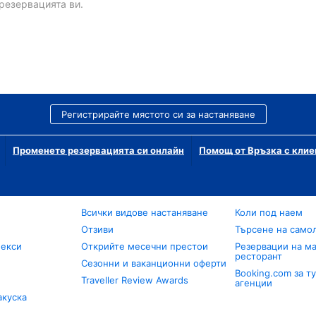
резервацията ви.
Регистрирайте мястото си за настаняване
Променете резервацията си онлайн
Помощ от Връзка с клие
Всички видове настаняване
Коли под наем
Отзиви
Търсене на само
лекси
Открийте месечни престои
Резервации на ма
ресторант
Сезонни и ваканционни оферти
Booking.com за т
Traveller Review Awards
агенции
акуска