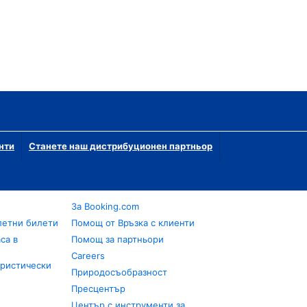
нти
Станете наш дистрибуционен партньор
За Booking.com
летни билети
Помощ от Връзка с клиенти
са в
Помощ за партньори
Careers
уристически
Природосъобразност
Пресцентър
Център с инструменти за