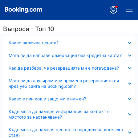
Въпроси - Топ 10
Свито
Какво включва цената?
Свито
Мога ли да направя резервация без кредитна карта?
Свито
Как да разбера, че резервацията ми е потвърдена?
Свито
Мога ли да анулирам или променя резервацията си
чрез уеб сайта на Booking.com?
Свито
Какво е пин код и защо ми е нужен?
Свито
Къде мога да намеря информация за контакт с
мястото за настаняване?
Свито
Къде мога да намеря цената за определена хотелска
стая?