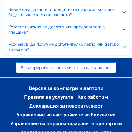
Свито
Въвеждам данните от кредитната си карта, кога ще
бъде осъществено плащането?
Свито
Хотелът изисква ли депозит или предварително
плащане?
Свито
Можем ли да получим допълнително легло или детско
креватче?
Регистрирайте своето място за настаняване
Версия за компютри и лаптопи
Правила на услугата
Как работим
Декларация за поверителност
Управление на настройките за бисквитки
Управление на персонализираните препоръки