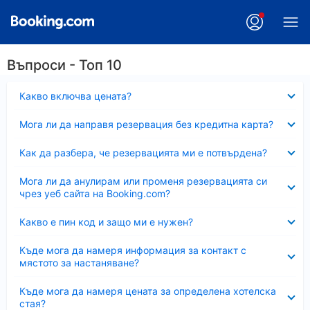
Въпроси - Топ 10
Свито
Какво включва цената?
Свито
Мога ли да направя резервация без кредитна карта?
Свито
Как да разбера, че резервацията ми е потвърдена?
Свито
Мога ли да анулирам или променя резервацията си
чрез уеб сайта на Booking.com?
Свито
Какво е пин код и защо ми е нужен?
Свито
Къде мога да намеря информация за контакт с
мястото за настаняване?
Свито
Къде мога да намеря цената за определена хотелска
стая?