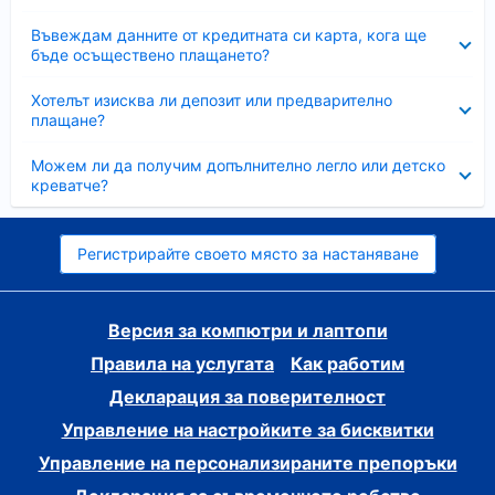
Свито
Въвеждам данните от кредитната си карта, кога ще
бъде осъществено плащането?
Свито
Хотелът изисква ли депозит или предварително
плащане?
Свито
Можем ли да получим допълнително легло или детско
креватче?
Регистрирайте своето място за настаняване
Версия за компютри и лаптопи
Правила на услугата
Как работим
Декларация за поверителност
Управление на настройките за бисквитки
Управление на персонализираните препоръки