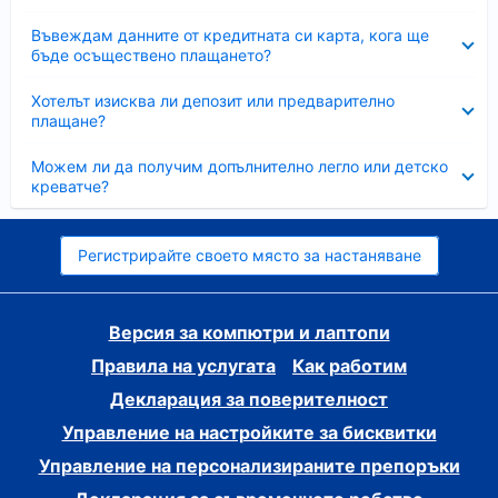
Свито
Въвеждам данните от кредитната си карта, кога ще
бъде осъществено плащането?
Свито
Хотелът изисква ли депозит или предварително
плащане?
Свито
Можем ли да получим допълнително легло или детско
креватче?
Регистрирайте своето място за настаняване
Версия за компютри и лаптопи
Правила на услугата
Как работим
Декларация за поверителност
Управление на настройките за бисквитки
Управление на персонализираните препоръки