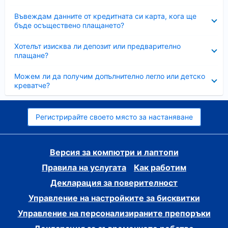
Свито
Въвеждам данните от кредитната си карта, кога ще
бъде осъществено плащането?
Свито
Хотелът изисква ли депозит или предварително
плащане?
Свито
Можем ли да получим допълнително легло или детско
креватче?
Регистрирайте своето място за настаняване
Версия за компютри и лаптопи
Правила на услугата
Как работим
Декларация за поверителност
Управление на настройките за бисквитки
Управление на персонализираните препоръки