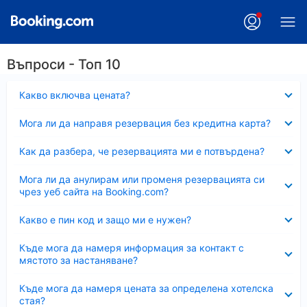
Въпроси - Топ 10
Свито
Какво включва цената?
Свито
Мога ли да направя резервация без кредитна карта?
Свито
Как да разбера, че резервацията ми е потвърдена?
Свито
Мога ли да анулирам или променя резервацията си
чрез уеб сайта на Booking.com?
Свито
Какво е пин код и защо ми е нужен?
Свито
Къде мога да намеря информация за контакт с
мястото за настаняване?
Свито
Къде мога да намеря цената за определена хотелска
стая?