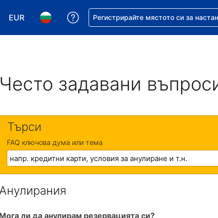
EUR
Помощ с резервацията ви
Регистрирайте мястото си за наста
Избор на валута. Избрана валута - Евро
Избор на език. Избран език - Български
Често задавани въпрос
Търси
FAQ ключова дума или тема
Анулирания
Мога ли да анулирам резервацията си?