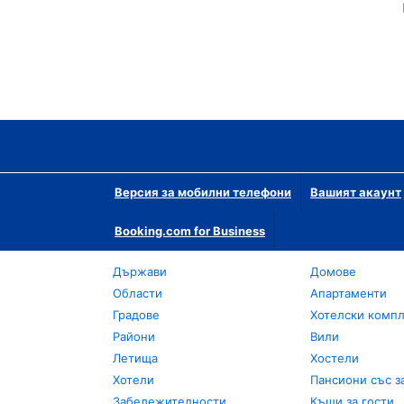
Версия за мобилни телефони
Вашият акаунт
Booking.com for Business
Държави
Домове
Области
Апартаменти
Градове
Хотелски комп
Райони
Вили
Летища
Хостели
Хотели
Пансиони със з
Забележителности
Къщи за гости