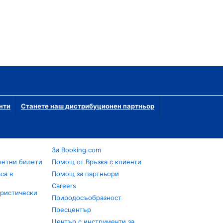
нти
Станете наш дистрибуционен партньор
За Booking.com
летни билети
Помощ от Връзка с клиенти
са в
Помощ за партньори
Careers
уристически
Природосъобразност
Пресцентър
Център с инструменти за