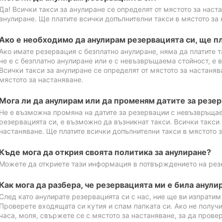
Да! Всички такси за анулиране се определят от мястото за наст
анулиране. Ще платите всички допълнителни такси в мястото за 
Ако е необходимо да анулирам резервацията си, ще пл
Ако имате резервация с безплатно анулиране, няма да платите т
не е с безплатно анулиране или е с невъзвръщаема стойност, е 
Всички такси за анулиране се определят от мястото за настаняв
мястото за настаняване.
Мога ли да анулирам или да променям датите за резе
Не е възможна промяна на датите за резервации с невъзвръщае
резервацията си, е възможно да възникнат такси. Всички такси 
настаняване. Ще платите всички допълнителни такси в мястото з
Къде мога да открия своята политика за анулиране?
Можете да откриете тази информация в потвърждението на рез
Как мога да разбера, че резервацията ми е била анули
След като анулирате резервацията си с нас, ние ще ви изпрати
Проверете входящата си кутия и спам папката си. Ако не получ
часа, моля, свържете се с мястото за настаняване, за да прове