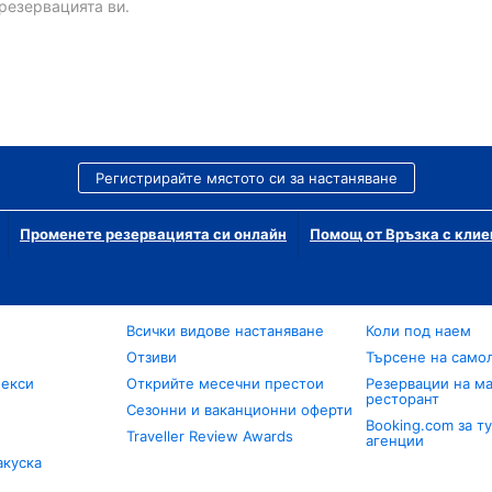
резервацията ви.
Регистрирайте мястото си за настаняване
Променете резервацията си онлайн
Помощ от Връзка с клие
Всички видове настаняване
Коли под наем
Отзиви
Търсене на само
лекси
Открийте месечни престои
Резервации на ма
ресторант
Сезонни и ваканционни оферти
Booking.com за т
Traveller Review Awards
агенции
акуска