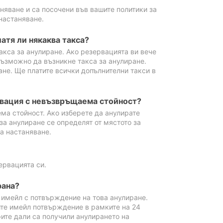
аняване и са посочени във вашите политики за
настаняване.
атя ли някаква такса?
акса за анулиране. Ако резервацията ви вече
възможно да възникне такса за анулиране.
ане. Ще платите всички допълнителни такси в
рвация с невъзвръщаема стойност?
ма стойност. Ако изберете да анулирате
за анулиране се определят от мястото за
а настаняване.
ервацията си.
рана?
м имейл с потвърждение на това анулиране.
ите имейл потвърждение в рамките на 24
рите дали са получили анулирането на