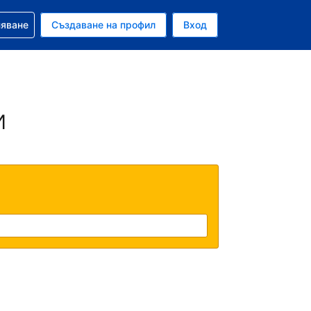
няване
Създаване на профил
Вход
и