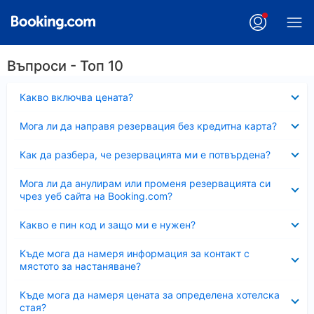
Въпроси - Топ 10
Свито
Какво включва цената?
Свито
Мога ли да направя резервация без кредитна карта?
Свито
Как да разбера, че резервацията ми е потвърдена?
Свито
Мога ли да анулирам или променя резервацията си
чрез уеб сайта на Booking.com?
Свито
Какво е пин код и защо ми е нужен?
Свито
Къде мога да намеря информация за контакт с
мястото за настаняване?
Свито
Къде мога да намеря цената за определена хотелска
стая?