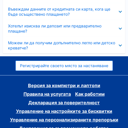
Свито
Въвеждам данните от кредитната си карта, кога ще
бъде осъществено плащането?
Свито
Хотелът изисква ли депозит или предварително
плащане?
Свито
Можем ли да получим допълнително легло или детско
креватче?
Регистрирайте своето място за настаняване
Версия за компютри и лаптопи
Правила на услугата
Как работим
Декларация за поверителност
Управление на настройките за бисквитки
Управление на персонализираните препоръки