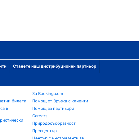
нти
Станете наш дистрибуционен партньор
За Booking.com
летни билети
Помощ от Връзка с клиенти
са в
Помощ за партньори
Careers
уристически
Природосъобразност
Пресцентър
Център с инструменти за