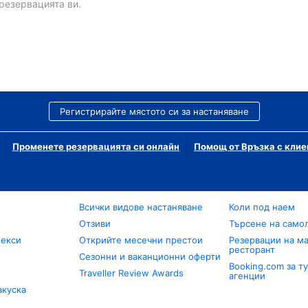
резервацията ви.
Регистрирайте мястото си за настаняване
Променете резервацията си онлайн
Помощ от Връзка с клие
Всички видове настаняване
Коли под наем
Отзиви
Търсене на само
лекси
Открийте месечни престои
Резервации на ма
ресторант
Сезонни и ваканционни оферти
Booking.com за т
Traveller Review Awards
агенции
акуска