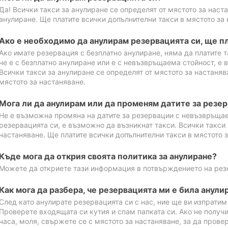
Да! Всички такси за анулиране се определят от мястото за наст
анулиране. Ще платите всички допълнителни такси в мястото за 
Ако е необходимо да анулирам резервацията си, ще пл
Ако имате резервация с безплатно анулиране, няма да платите т
не е с безплатно анулиране или е с невъзвръщаема стойност, е 
Всички такси за анулиране се определят от мястото за настаняв
мястото за настаняване.
Мога ли да анулирам или да променям датите за резе
Не е възможна промяна на датите за резервации с невъзвръщае
резервацията си, е възможно да възникнат такси. Всички такси 
настаняване. Ще платите всички допълнителни такси в мястото з
Къде мога да открия своята политика за анулиране?
Можете да откриете тази информация в потвърждението на рез
Как мога да разбера, че резервацията ми е била анули
След като анулирате резервацията си с нас, ние ще ви изпрати
Проверете входящата си кутия и спам папката си. Ако не получ
часа, моля, свържете се с мястото за настаняване, за да прове