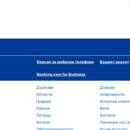
Версия за мобилни телефони
Вашият акаунт
Booking.com for Business
Държави
Домове
Области
Апартаменти
Градове
Хотелски комп
Райони
Вили
Летища
Хостели
Хотели
Пансиони със з
Забележителности
Къщи за гости