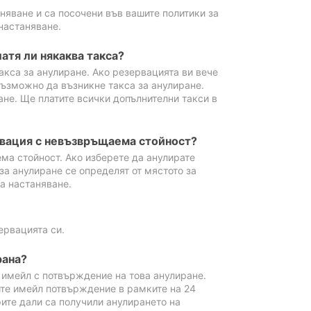
аняване и са посочени във вашите политики за
настаняване.
атя ли някаква такса?
акса за анулиране. Ако резервацията ви вече
възможно да възникне такса за анулиране.
ане. Ще платите всички допълнителни такси в
рвация с невъзвръщаема стойност?
ма стойност. Ако изберете да анулирате
за анулиране се определят от мястото за
а настаняване.
ервацията си.
рана?
м имейл с потвърждение на това анулиране.
ите имейл потвърждение в рамките на 24
рите дали са получили анулирането на