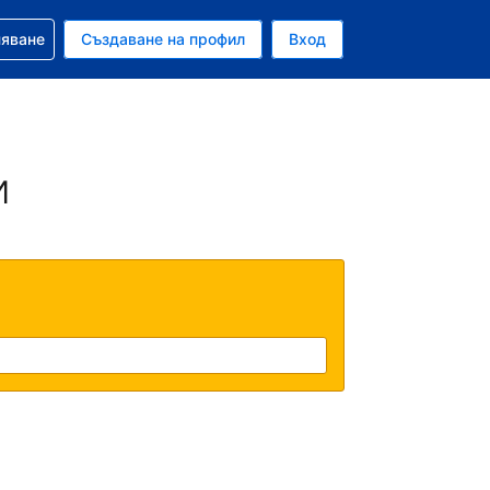
няване
Създаване на профил
Вход
ар
и