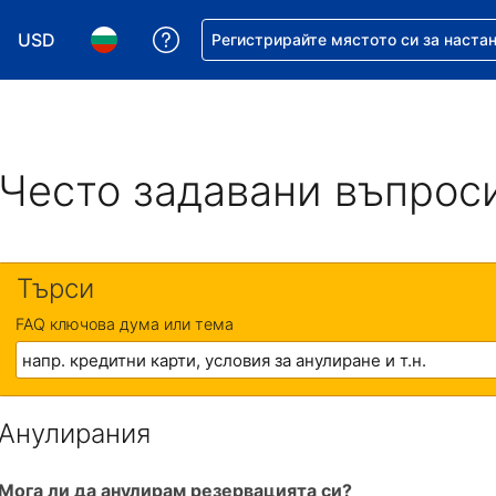
USD
Помощ с резервацията ви
Регистрирайте мястото си за наста
Избор на валута. Избрана валута - Американски дол
Избор на език. Избран език - Български
Често задавани въпрос
Търси
FAQ ключова дума или тема
Анулирания
Мога ли да анулирам резервацията си?