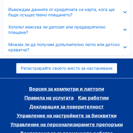
Свито
Въвеждам данните от кредитната си карта, кога ще
бъде осъществено плащането?
Свито
Хотелът изисква ли депозит или предварително
плащане?
Свито
Можем ли да получим допълнително легло или детско
креватче?
Регистрирайте своето място за настаняване
Версия за компютри и лаптопи
Правила на услугата
Как работим
Декларация за поверителност
Управление на настройките за бисквитки
Управление на персонализираните препоръки