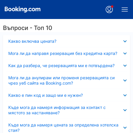
Въпроси - Топ 10
Свито
Какво включва цената?
Свито
Мога ли да направя резервация без кредитна карта?
Свито
Как да разбера, че резервацията ми е потвърдена?
Свито
Мога ли да анулирам или променя резервацията си
чрез уеб сайта на Booking.com?
Свито
Какво е пин код и защо ми е нужен?
Свито
Къде мога да намеря информация за контакт с
мястото за настаняване?
Свито
Къде мога да намеря цената за определена хотелска
стая?