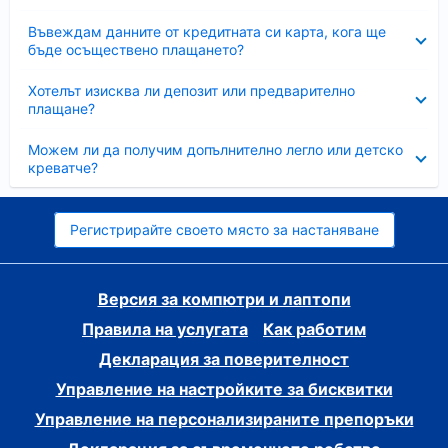
Свито
Въвеждам данните от кредитната си карта, кога ще
бъде осъществено плащането?
Свито
Хотелът изисква ли депозит или предварително
плащане?
Свито
Можем ли да получим допълнително легло или детско
креватче?
Регистрирайте своето място за настаняване
Версия за компютри и лаптопи
Правила на услугата
Как работим
Декларация за поверителност
Управление на настройките за бисквитки
Управление на персонализираните препоръки