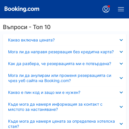
Въпроси - Топ 10
Свито
Какво включва цената?
Свито
Мога ли да направя резервация без кредитна карта?
Свито
Как да разбера, че резервацията ми е потвърдена?
Свито
Мога ли да анулирам или променя резервацията си
чрез уеб сайта на Booking.com?
Свито
Какво е пин код и защо ми е нужен?
Свито
Къде мога да намеря информация за контакт с
мястото за настаняване?
Свито
Къде мога да намеря цената за определена хотелска
стая?