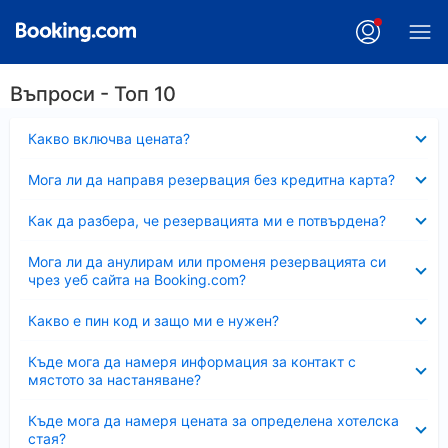
Въпроси - Топ 10
Свито
Какво включва цената?
Свито
Мога ли да направя резервация без кредитна карта?
Свито
Как да разбера, че резервацията ми е потвърдена?
Свито
Мога ли да анулирам или променя резервацията си
чрез уеб сайта на Booking.com?
Свито
Какво е пин код и защо ми е нужен?
Свито
Къде мога да намеря информация за контакт с
мястото за настаняване?
Свито
Къде мога да намеря цената за определена хотелска
стая?