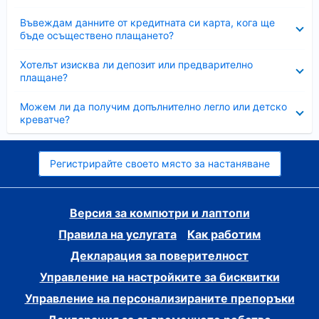
Свито
Въвеждам данните от кредитната си карта, кога ще
бъде осъществено плащането?
Свито
Хотелът изисква ли депозит или предварително
плащане?
Свито
Можем ли да получим допълнително легло или детско
креватче?
Регистрирайте своето място за настаняване
Версия за компютри и лаптопи
Правила на услугата
Как работим
Декларация за поверителност
Управление на настройките за бисквитки
Управление на персонализираните препоръки