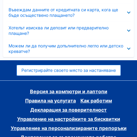
Свито
Въвеждам данните от кредитната си карта, кога ще
бъде осъществено плащането?
Свито
Хотелът изисква ли депозит или предварително
плащане?
Свито
Можем ли да получим допълнително легло или детско
креватче?
Регистрирайте своето място за настаняване
Версия за компютри и лаптопи
Правила на услугата
Как работим
Декларация за поверителност
Управление на настройките за бисквитки
Управление на персонализираните препоръки