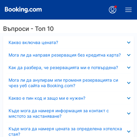
Въпроси - Топ 10
Свито
Какво включва цената?
Свито
Мога ли да направя резервация без кредитна карта?
Свито
Как да разбера, че резервацията ми е потвърдена?
Свито
Мога ли да анулирам или променя резервацията си
чрез уеб сайта на Booking.com?
Свито
Какво е пин код и защо ми е нужен?
Свито
Къде мога да намеря информация за контакт с
мястото за настаняване?
Свито
Къде мога да намеря цената за определена хотелска
стая?