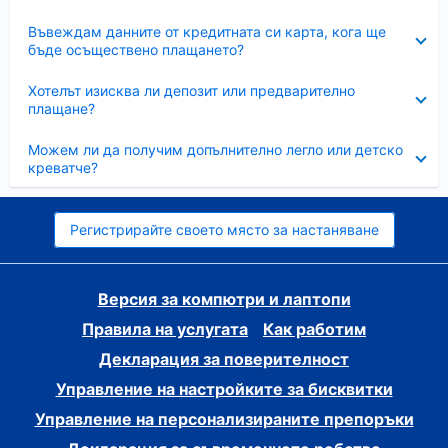
Свито
Въвеждам данните от кредитната си карта, кога ще
бъде осъществено плащането?
Свито
Хотелът изисква ли депозит или предварително
плащане?
Свито
Можем ли да получим допълнително легло или детско
креватче?
Регистрирайте своето място за настаняване
Версия за компютри и лаптопи
Правила на услугата
Как работим
Декларация за поверителност
Управление на настройките за бисквитки
Управление на персонализираните препоръки