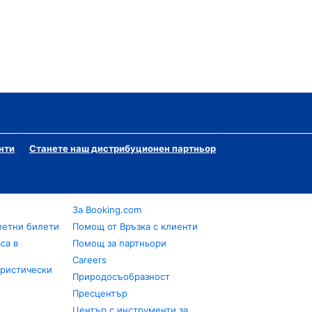
нти
Станете наш дистрибуционен партньор
За Booking.com
летни билети
Помощ от Връзка с клиенти
са в
Помощ за партньори
Careers
уристически
Природосъобразност
Пресцентър
Център с инструменти за