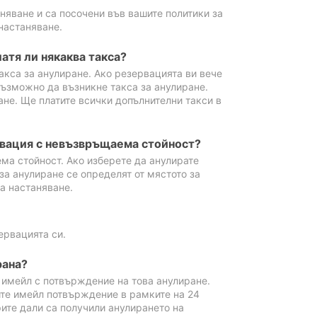
аняване и са посочени във вашите политики за
настаняване.
атя ли някаква такса?
акса за анулиране. Ако резервацията ви вече
възможно да възникне такса за анулиране.
ане. Ще платите всички допълнителни такси в
рвация с невъзвръщаема стойност?
ма стойност. Ако изберете да анулирате
за анулиране се определят от мястото за
а настаняване.
ервацията си.
рана?
м имейл с потвърждение на това анулиране.
ите имейл потвърждение в рамките на 24
рите дали са получили анулирането на