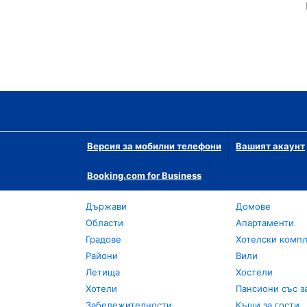
Версия за мобилни телефони
Вашият акаунт
Booking.com for Business
Държави
Домове
Области
Апартаменти
Градове
Хотелски комп
Райони
Вили
Летища
Хостели
Хотели
Пансиони със з
Забележителности
Къщи за гости