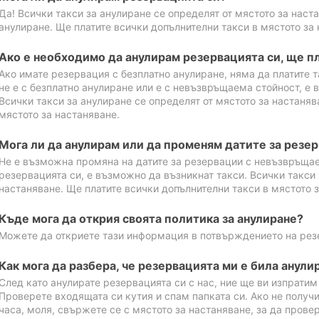
Да! Всички такси за анулиране се определят от мястото за наст
анулиране. Ще платите всички допълнителни такси в мястото за 
Ако е необходимо да анулирам резервацията си, ще пл
Ако имате резервация с безплатно анулиране, няма да платите т
не е с безплатно анулиране или е с невъзвръщаема стойност, е 
Всички такси за анулиране се определят от мястото за настаняв
мястото за настаняване.
Мога ли да анулирам или да променям датите за резе
Не е възможна промяна на датите за резервации с невъзвръщае
резервацията си, е възможно да възникнат такси. Всички такси 
настаняване. Ще платите всички допълнителни такси в мястото з
Къде мога да открия своята политика за анулиране?
Можете да откриете тази информация в потвърждението на рез
Как мога да разбера, че резервацията ми е била анули
След като анулирате резервацията си с нас, ние ще ви изпрати
Проверете входящата си кутия и спам папката си. Ако не получ
часа, моля, свържете се с мястото за настаняване, за да прове