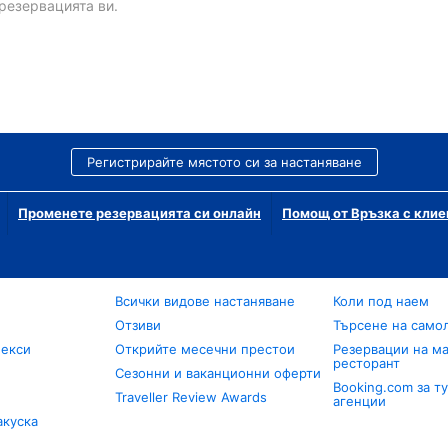
резервацията ви.
Регистрирайте мястото си за настаняване
Променете резервацията си онлайн
Помощ от Връзка с клие
Всички видове настаняване
Коли под наем
Отзиви
Търсене на само
лекси
Открийте месечни престои
Резервации на ма
ресторант
Сезонни и ваканционни оферти
Booking.com за т
Traveller Review Awards
агенции
акуска