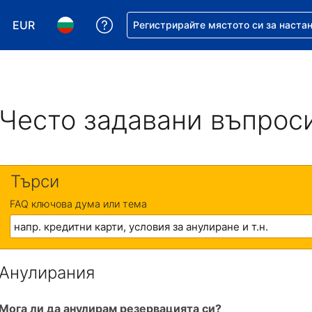
EUR
Помощ с резервацията ви
Регистрирайте мястото си за наста
Избор на валута. Избрана валута - Евро
Избор на език. Избран език - Български
Често задавани въпрос
Търси
FAQ ключова дума или тема
Анулирания
Мога ли да анулирам резервацията си?