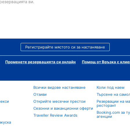
резервацията ви.
Регистрирайте мястото си за настаняване
Променете резервацията си онлайн
Помощ от Връзка с клие
Всички видове настаняване
Коли под наем
Отзиви
Търсене на само
лекси
Открийте месечни престои
Резервации на ма
ресторант
Сезонни и ваканционни оферти
Booking.com за т
Traveller Review Awards
агенции
акуска