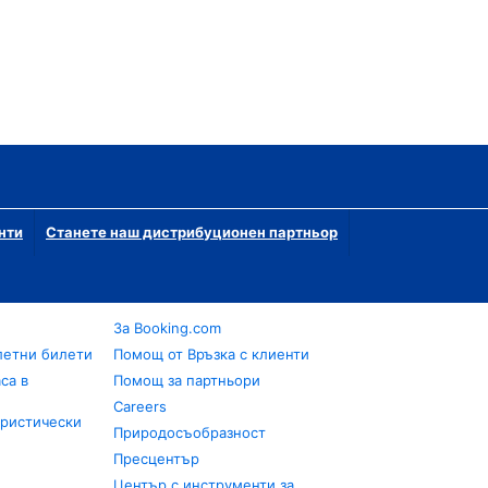
нти
Станете наш дистрибуционен партньор
За Booking.com
летни билети
Помощ от Връзка с клиенти
са в
Помощ за партньори
Careers
уристически
Природосъобразност
Пресцентър
Център с инструменти за