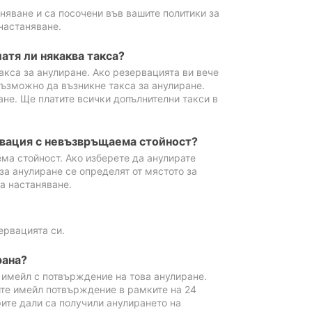
аняване и са посочени във вашите политики за
настаняване.
атя ли някаква такса?
акса за анулиране. Ако резервацията ви вече
възможно да възникне такса за анулиране.
ане. Ще платите всички допълнителни такси в
рвация с невъзвръщаема стойност?
ма стойност. Ако изберете да анулирате
за анулиране се определят от мястото за
а настаняване.
ервацията си.
рана?
м имейл с потвърждение на това анулиране.
ите имейл потвърждение в рамките на 24
рите дали са получили анулирането на