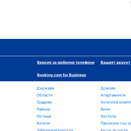
Версия за мобилни телефони
Вашият акаунт
Booking.com for Business
Държави
Домове
Области
Апартаменти
Градове
Хотелски комп
Райони
Вили
Летища
Хостели
Хотели
Пансиони със з
Забележителности
Къщи за гости