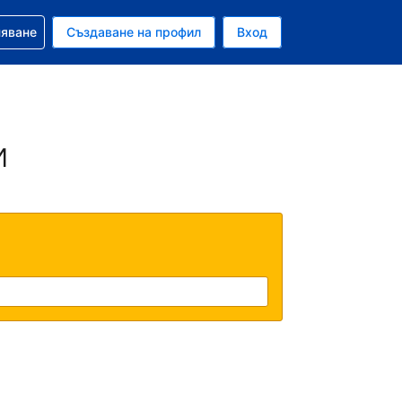
няване
Създаване на профил
Вход
ар
и