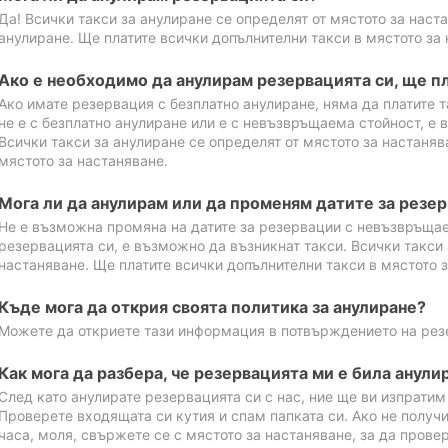
Да! Всички такси за анулиране се определят от мястото за наст
анулиране. Ще платите всички допълнителни такси в мястото за 
Ако е необходимо да анулирам резервацията си, ще пл
Ако имате резервация с безплатно анулиране, няма да платите т
не е с безплатно анулиране или е с невъзвръщаема стойност, е 
Всички такси за анулиране се определят от мястото за настаняв
мястото за настаняване.
Мога ли да анулирам или да променям датите за резе
Не е възможна промяна на датите за резервации с невъзвръщае
резервацията си, е възможно да възникнат такси. Всички такси 
настаняване. Ще платите всички допълнителни такси в мястото з
Къде мога да открия своята политика за анулиране?
Можете да откриете тази информация в потвърждението на рез
Как мога да разбера, че резервацията ми е била анули
След като анулирате резервацията си с нас, ние ще ви изпрати
Проверете входящата си кутия и спам папката си. Ако не получ
часа, моля, свържете се с мястото за настаняване, за да прове