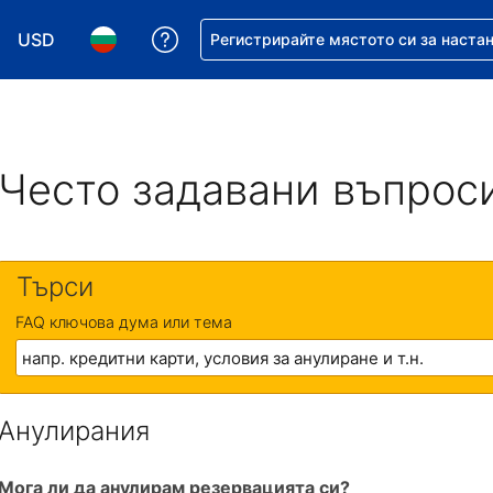
USD
Помощ с резервацията ви
Регистрирайте мястото си за наста
Избор на валута. Избрана валута - Американски дол
Избор на език. Избран език - Български
Често задавани въпрос
Търси
FAQ ключова дума или тема
Анулирания
Мога ли да анулирам резервацията си?