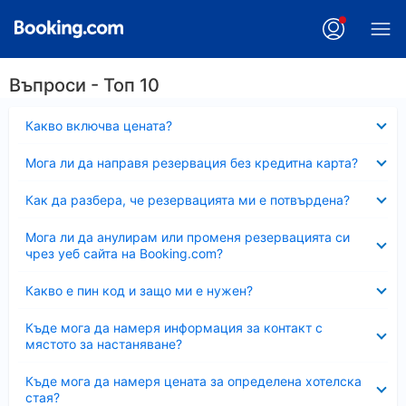
Въпроси - Топ 10
Свито
Какво включва цената?
Свито
Мога ли да направя резервация без кредитна карта?
Свито
Как да разбера, че резервацията ми е потвърдена?
Свито
Мога ли да анулирам или променя резервацията си
чрез уеб сайта на Booking.com?
Свито
Какво е пин код и защо ми е нужен?
Свито
Къде мога да намеря информация за контакт с
мястото за настаняване?
Свито
Къде мога да намеря цената за определена хотелска
стая?