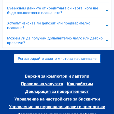
Свито
Въвеждам данните от кредитната си карта, кога ще
бъде осъществено плащането?
Свито
Хотелът изисква ли депозит или предварително
плащане?
Свито
Можем ли да получим допълнително легло или детско
креватче?
Регистрирайте своето място за настаняване
Версия за компютри и лаптопи
Правила на услугата
Как работим
Декларация за поверителност
Управление на настройките за бисквитки
Управление на персонализираните препоръки