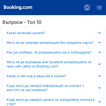
Въпроси - Топ 10
Свито
Какво включва цената?
Свито
Мога ли да направя резервация без кредитна карта?
Свито
Как да разбера, че резервацията ми е потвърдена?
Свито
Мога ли да анулирам или променя резервацията си
чрез уеб сайта на Booking.com?
Свито
Какво е пин код и защо ми е нужен?
Свито
Къде мога да намеря информация за контакт с
мястото за настаняване?
Свито
Къде мога да намеря цената за определена хотелска
стая?