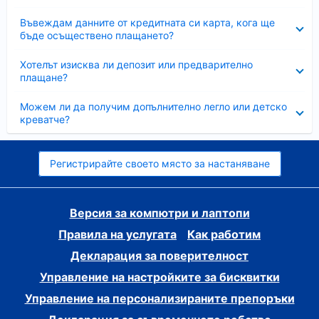
Свито
Въвеждам данните от кредитната си карта, кога ще
бъде осъществено плащането?
Свито
Хотелът изисква ли депозит или предварително
плащане?
Свито
Можем ли да получим допълнително легло или детско
креватче?
Регистрирайте своето място за настаняване
Версия за компютри и лаптопи
Правила на услугата
Как работим
Декларация за поверителност
Управление на настройките за бисквитки
Управление на персонализираните препоръки