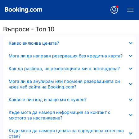
Въпроси - Топ 10
Свито
Какво включва цената?
Свито
Мога ли да направя резервация без кредитна карта?
Свито
Как да разбера, че резервацията ми е потвърдена?
Свито
Мога ли да анулирам или променя резервацията си
чрез уеб сайта на Booking.com?
Свито
Какво е пин код и защо ми е нужен?
Свито
Къде мога да намеря информация за контакт с
мястото за настаняване?
Свито
Къде мога да намеря цената за определена хотелска
стая?