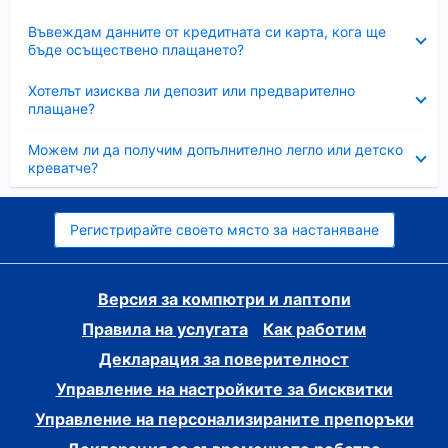
Свито
Въвеждам данните от кредитната си карта, кога ще
бъде осъществено плащането?
Свито
Хотелът изисква ли депозит или предварително
плащане?
Свито
Можем ли да получим допълнително легло или детско
креватче?
Регистрирайте своето място за настаняване
Версия за компютри и лаптопи
Правила на услугата
Как работим
Декларация за поверителност
Управление на настройките за бисквитки
Управление на персонализираните препоръки