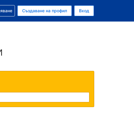
няване
Създаване на профил
Вход
ар
и