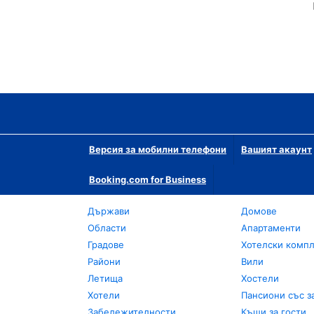
Версия за мобилни телефони
Вашият акаунт
Booking.com for Business
Държави
Домове
Области
Апартаменти
Градове
Хотелски комп
Райони
Вили
Летища
Хостели
Хотели
Пансиони със з
Забележителности
Къщи за гости