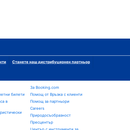
нти
Станете наш дистрибуционен партньор
За Booking.com
летни билети
Помощ от Връзка с клиенти
са в
Помощ за партньори
Careers
уристически
Природосъобразност
Пресцентър
Център с инструменти за