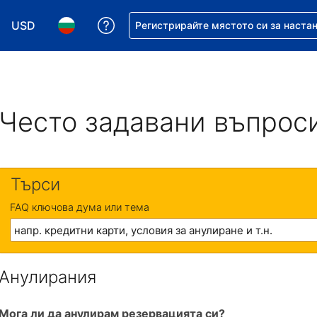
USD
Помощ с резервацията ви
Регистрирайте мястото си за наста
Избор на валута. Избрана валута - Американски дол
Избор на език. Избран език - Български
Често задавани въпрос
Търси
FAQ ключова дума или тема
Анулирания
Мога ли да анулирам резервацията си?