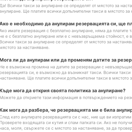
Да! Всички такси за анулиране се определят от мястото за наст
анулиране. Ще платите всички допълнителни такси в мястото за 
Ако е необходимо да анулирам резервацията си, ще пл
Ако имате резервация с безплатно анулиране, няма да платите т
не е с безплатно анулиране или е с невъзвръщаема стойност, е 
Всички такси за анулиране се определят от мястото за настаняв
мястото за настаняване.
Мога ли да анулирам или да променям датите за резе
Не е възможна промяна на датите за резервации с невъзвръщае
резервацията си, е възможно да възникнат такси. Всички такси 
настаняване. Ще платите всички допълнителни такси в мястото з
Къде мога да открия своята политика за анулиране?
Можете да откриете тази информация в потвърждението на рез
Как мога да разбера, че резервацията ми е била анули
След като анулирате резервацията си с нас, ние ще ви изпрати
Проверете входящата си кутия и спам папката си. Ако не получ
часа, моля, свържете се с мястото за настаняване, за да прове