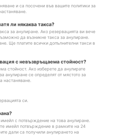
аняване и са посочени във вашите политики за
настаняване.
атя ли някаква такса?
акса за анулиране. Ако резервацията ви вече
възможно да възникне такса за анулиране.
ане. Ще платите всички допълнителни такси в
рвация с невъзвръщаема стойност?
ма стойност. Ако изберете да анулирате
за анулиране се определят от мястото за
а настаняване.
ервацията си.
рана?
м имейл с потвърждение на това анулиране.
ите имейл потвърждение в рамките на 24
рите дали са получили анулирането на