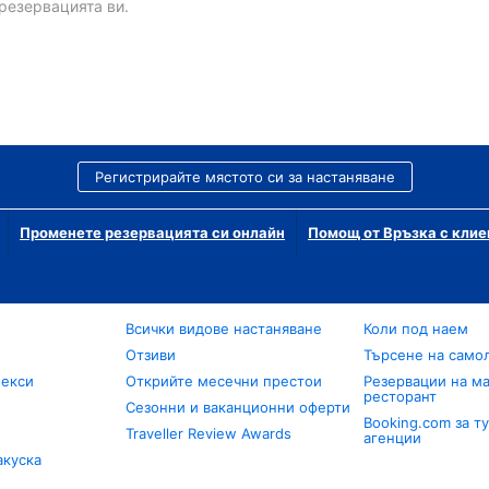
резервацията ви.
Регистрирайте мястото си за настаняване
Променете резервацията си онлайн
Помощ от Връзка с клие
Всички видове настаняване
Коли под наем
Отзиви
Търсене на само
лекси
Открийте месечни престои
Резервации на ма
ресторант
Сезонни и ваканционни оферти
Booking.com за т
Traveller Review Awards
агенции
акуска