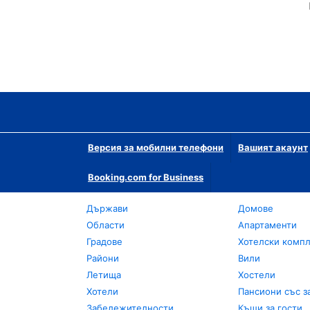
Версия за мобилни телефони
Вашият акаунт
Booking.com for Business
Държави
Домове
Области
Апартаменти
Градове
Хотелски комп
Райони
Вили
Летища
Хостели
Хотели
Пансиони със з
Забележителности
Къщи за гости