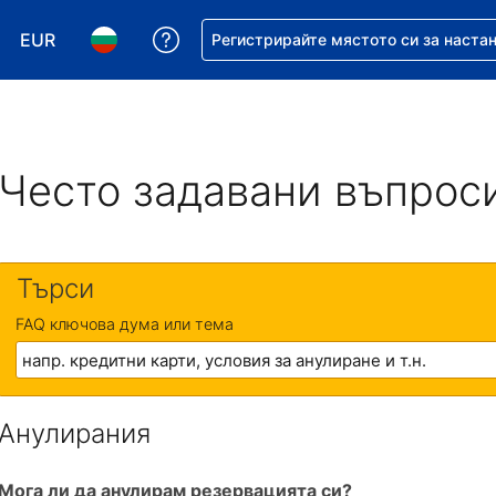
EUR
Помощ с резервацията ви
Регистрирайте мястото си за наста
Избор на валута. Избрана валута - Евро
Избор на език. Избран език - Български
Често задавани въпрос
Търси
FAQ ключова дума или тема
Анулирания
Мога ли да анулирам резервацията си?