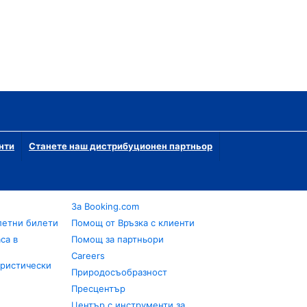
нти
Станете наш дистрибуционен партньор
За Booking.com
летни билети
Помощ от Връзка с клиенти
са в
Помощ за партньори
Careers
уристически
Природосъобразност
Пресцентър
Център с инструменти за