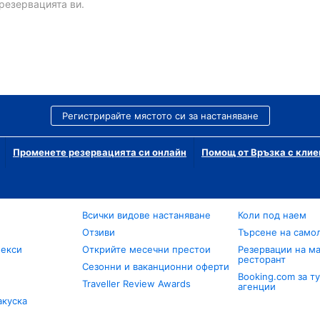
резервацията ви.
Регистрирайте мястото си за настаняване
Променете резервацията си онлайн
Помощ от Връзка с клие
Всички видове настаняване
Коли под наем
Отзиви
Търсене на само
лекси
Открийте месечни престои
Резервации на ма
ресторант
Сезонни и ваканционни оферти
Booking.com за т
Traveller Review Awards
агенции
акуска