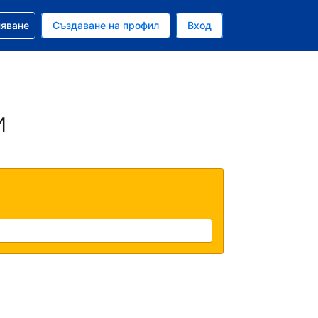
няване
Създаване на профил
Вход
и