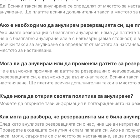
Да! Всички такси за анулиране се определят от мястото за наст
анулиране. Ще платите всички допълнителни такси в мястото за 
Ако е необходимо да анулирам резервацията си, ще пл
Ако имате резервация с безплатно анулиране, няма да платите т
не е с безплатно анулиране или е с невъзвръщаема стойност, е 
Всички такси за анулиране се определят от мястото за настаняв
мястото за настаняване.
Мога ли да анулирам или да променям датите за резе
Не е възможна промяна на датите за резервации с невъзвръщае
резервацията си, е възможно да възникнат такси. Всички такси 
настаняване. Ще платите всички допълнителни такси в мястото з
Къде мога да открия своята политика за анулиране?
Можете да откриете тази информация в потвърждението на рез
Как мога да разбера, че резервацията ми е била анули
След като анулирате резервацията си с нас, ние ще ви изпрати
Проверете входящата си кутия и спам папката си. Ако не получ
часа, моля, свържете се с мястото за настаняване, за да прове