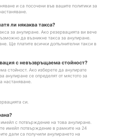
аняване и са посочени във вашите политики за
настаняване.
атя ли някаква такса?
акса за анулиране. Ако резервацията ви вече
възможно да възникне такса за анулиране.
ане. Ще платите всички допълнителни такси в
рвация с невъзвръщаема стойност?
ма стойност. Ако изберете да анулирате
за анулиране се определят от мястото за
а настаняване.
ервацията си.
рана?
м имейл с потвърждение на това анулиране.
ите имейл потвърждение в рамките на 24
рите дали са получили анулирането на