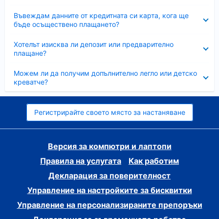
Свито
Въвеждам данните от кредитната си карта, кога ще
бъде осъществено плащането?
Свито
Хотелът изисква ли депозит или предварително
плащане?
Свито
Можем ли да получим допълнително легло или детско
креватче?
Регистрирайте своето място за настаняване
Версия за компютри и лаптопи
Правила на услугата
Как работим
Декларация за поверителност
Управление на настройките за бисквитки
Управление на персонализираните препоръки