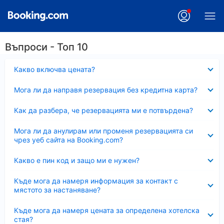
Въпроси - Топ 10
Свито
Какво включва цената?
Свито
Мога ли да направя резервация без кредитна карта?
Свито
Как да разбера, че резервацията ми е потвърдена?
Свито
Мога ли да анулирам или променя резервацията си
чрез уеб сайта на Booking.com?
Свито
Какво е пин код и защо ми е нужен?
Свито
Къде мога да намеря информация за контакт с
мястото за настаняване?
Свито
Къде мога да намеря цената за определена хотелска
стая?