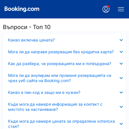
Въпроси - Топ 10
Свито
Какво включва цената?
Свито
Мога ли да направя резервация без кредитна карта?
Свито
Как да разбера, че резервацията ми е потвърдена?
Свито
Мога ли да анулирам или променя резервацията си
чрез уеб сайта на Booking.com?
Свито
Какво е пин код и защо ми е нужен?
Свито
Къде мога да намеря информация за контакт с
мястото за настаняване?
Свито
Къде мога да намеря цената за определена хотелска
стая?