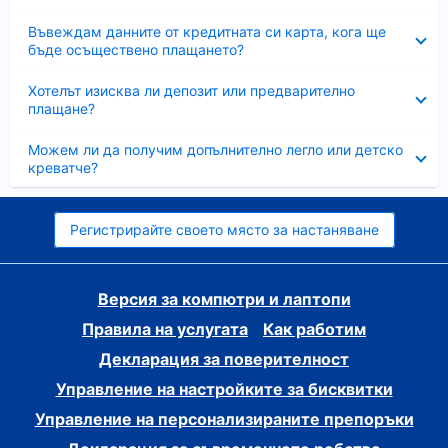
Свито
Въвеждам данните от кредитната си карта, кога ще
бъде осъществено плащането?
Свито
Хотелът изисква ли депозит или предварително
плащане?
Свито
Можем ли да получим допълнително легло или детско
креватче?
Регистрирайте своето място за настаняване
Версия за компютри и лаптопи
Правила на услугата
Как работим
Декларация за поверителност
Управление на настройките за бисквитки
Управление на персонализираните препоръки