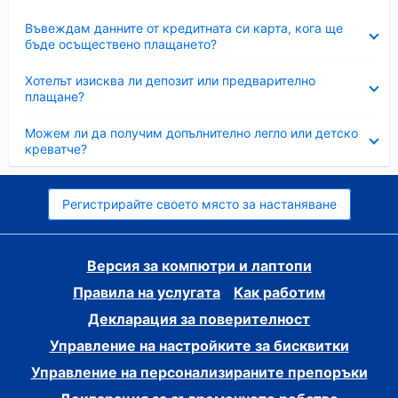
Свито
Въвеждам данните от кредитната си карта, кога ще
бъде осъществено плащането?
Свито
Хотелът изисква ли депозит или предварително
плащане?
Свито
Можем ли да получим допълнително легло или детско
креватче?
Регистрирайте своето място за настаняване
Версия за компютри и лаптопи
Правила на услугата
Как работим
Декларация за поверителност
Управление на настройките за бисквитки
Управление на персонализираните препоръки