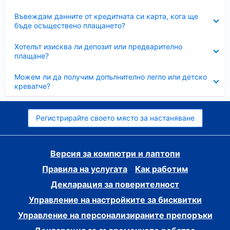
Свито
Въвеждам данните от кредитната си карта, кога ще
бъде осъществено плащането?
Свито
Хотелът изисква ли депозит или предварително
плащане?
Свито
Можем ли да получим допълнително легло или детско
креватче?
Регистрирайте своето място за настаняване
Версия за компютри и лаптопи
Правила на услугата
Как работим
Декларация за поверителност
Управление на настройките за бисквитки
Управление на персонализираните препоръки