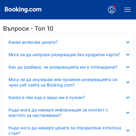
Въпроси - Топ 10
Свито
Какво включва цената?
Свито
Мога ли да направя резервация без кредитна карта?
Свито
Как да разбера, че резервацията ми е потвърдена?
Свито
Мога ли да анулирам или променя резервацията си
чрез уеб сайта на Booking.com?
Свито
Какво е пин код и защо ми е нужен?
Свито
Къде мога да намеря информация за контакт с
мястото за настаняване?
Свито
Къде мога да намеря цената за определена хотелска
стая?