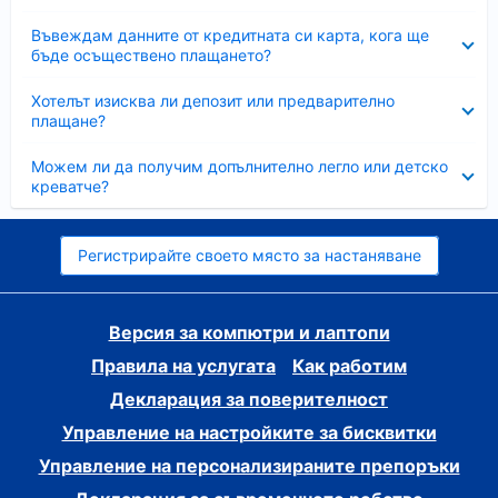
Свито
Въвеждам данните от кредитната си карта, кога ще
бъде осъществено плащането?
Свито
Хотелът изисква ли депозит или предварително
плащане?
Свито
Можем ли да получим допълнително легло или детско
креватче?
Регистрирайте своето място за настаняване
Версия за компютри и лаптопи
Правила на услугата
Как работим
Декларация за поверителност
Управление на настройките за бисквитки
Управление на персонализираните препоръки