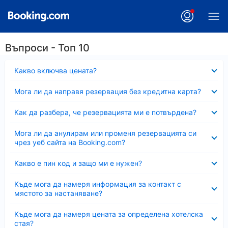
Въпроси - Топ 10
Свито
Какво включва цената?
Свито
Мога ли да направя резервация без кредитна карта?
Свито
Как да разбера, че резервацията ми е потвърдена?
Свито
Мога ли да анулирам или променя резервацията си
чрез уеб сайта на Booking.com?
Свито
Какво е пин код и защо ми е нужен?
Свито
Къде мога да намеря информация за контакт с
мястото за настаняване?
Свито
Къде мога да намеря цената за определена хотелска
стая?