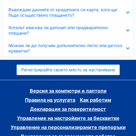
Свито
Въвеждам данните от кредитната си карта, кога ще
бъде осъществено плащането?
Свито
Хотелът изисква ли депозит или предварително
плащане?
Свито
Можем ли да получим допълнително легло или детско
креватче?
Регистрирайте своето място за настаняване
Версия за компютри и лаптопи
Правила на услугата
Как работим
Декларация за поверителност
Управление на настройките за бисквитки
Управление на персонализираните препоръки