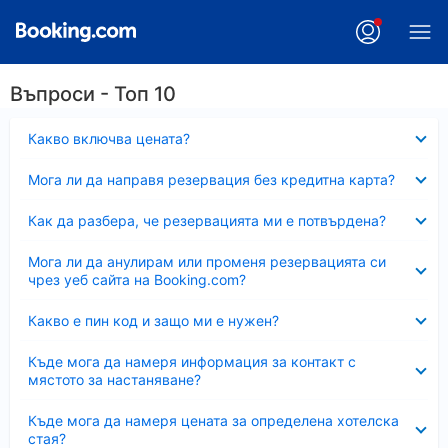
Въпроси - Топ 10
Свито
Какво включва цената?
Свито
Мога ли да направя резервация без кредитна карта?
Свито
Как да разбера, че резервацията ми е потвърдена?
Свито
Мога ли да анулирам или променя резервацията си
чрез уеб сайта на Booking.com?
Свито
Какво е пин код и защо ми е нужен?
Свито
Къде мога да намеря информация за контакт с
мястото за настаняване?
Свито
Къде мога да намеря цената за определена хотелска
стая?