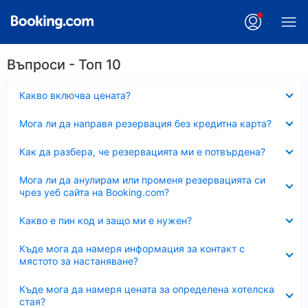
Въпроси - Топ 10
Свито
Какво включва цената?
Свито
Мога ли да направя резервация без кредитна карта?
Свито
Как да разбера, че резервацията ми е потвърдена?
Свито
Мога ли да анулирам или променя резервацията си
чрез уеб сайта на Booking.com?
Свито
Какво е пин код и защо ми е нужен?
Свито
Къде мога да намеря информация за контакт с
мястото за настаняване?
Свито
Къде мога да намеря цената за определена хотелска
стая?