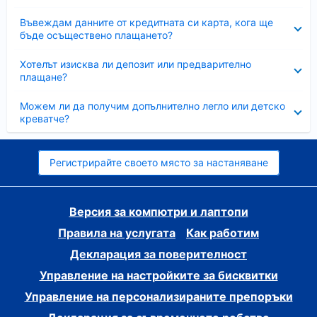
Свито
Въвеждам данните от кредитната си карта, кога ще
бъде осъществено плащането?
Свито
Хотелът изисква ли депозит или предварително
плащане?
Свито
Можем ли да получим допълнително легло или детско
креватче?
Регистрирайте своето място за настаняване
Версия за компютри и лаптопи
Правила на услугата
Как работим
Декларация за поверителност
Управление на настройките за бисквитки
Управление на персонализираните препоръки