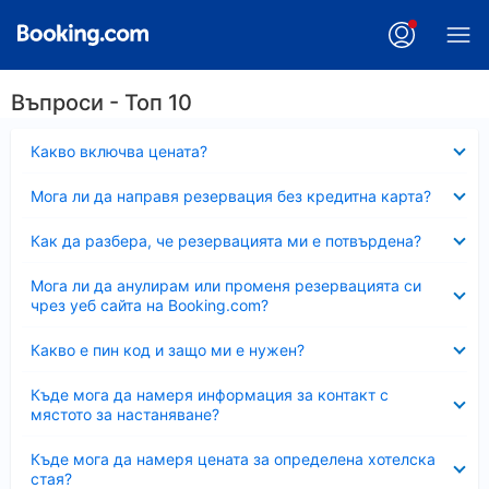
Въпроси - Топ 10
Свито
Какво включва цената?
Свито
Мога ли да направя резервация без кредитна карта?
Свито
Как да разбера, че резервацията ми е потвърдена?
Свито
Мога ли да анулирам или променя резервацията си
чрез уеб сайта на Booking.com?
Свито
Какво е пин код и защо ми е нужен?
Свито
Къде мога да намеря информация за контакт с
мястото за настаняване?
Свито
Къде мога да намеря цената за определена хотелска
стая?