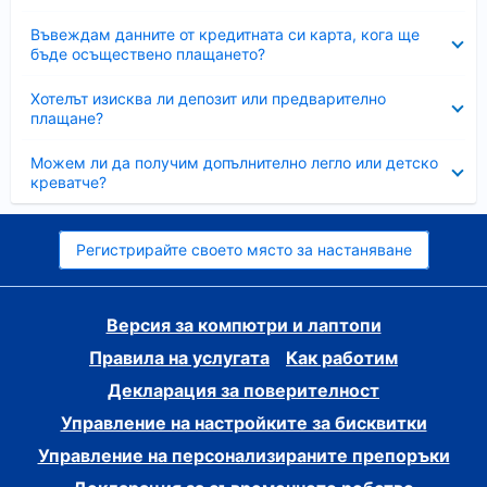
Свито
Въвеждам данните от кредитната си карта, кога ще
бъде осъществено плащането?
Свито
Хотелът изисква ли депозит или предварително
плащане?
Свито
Можем ли да получим допълнително легло или детско
креватче?
Регистрирайте своето място за настаняване
Версия за компютри и лаптопи
Правила на услугата
Как работим
Декларация за поверителност
Управление на настройките за бисквитки
Управление на персонализираните препоръки