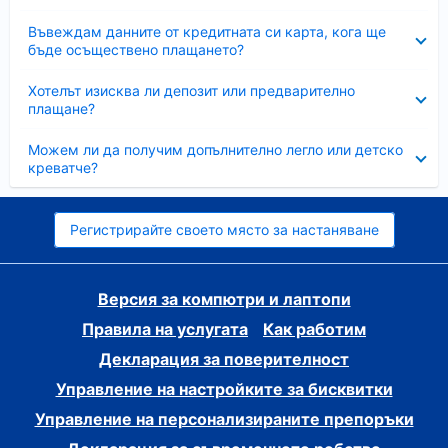
Свито
Въвеждам данните от кредитната си карта, кога ще
бъде осъществено плащането?
Свито
Хотелът изисква ли депозит или предварително
плащане?
Свито
Можем ли да получим допълнително легло или детско
креватче?
Регистрирайте своето място за настаняване
Версия за компютри и лаптопи
Правила на услугата
Как работим
Декларация за поверителност
Управление на настройките за бисквитки
Управление на персонализираните препоръки