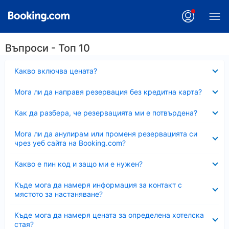
Въпроси - Топ 10
Свито
Какво включва цената?
Свито
Мога ли да направя резервация без кредитна карта?
Свито
Как да разбера, че резервацията ми е потвърдена?
Свито
Мога ли да анулирам или променя резервацията си
чрез уеб сайта на Booking.com?
Свито
Какво е пин код и защо ми е нужен?
Свито
Къде мога да намеря информация за контакт с
мястото за настаняване?
Свито
Къде мога да намеря цената за определена хотелска
стая?