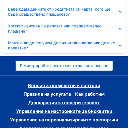
Свито
Въвеждам данните от кредитната си карта, кога ще
бъде осъществено плащането?
Свито
Хотелът изисква ли депозит или предварително
плащане?
Свито
Можем ли да получим допълнително легло или детско
креватче?
Регистрирайте своето място за настаняване
Версия за компютри и лаптопи
Правила на услугата
Как работим
Декларация за поверителност
Управление на настройките за бисквитки
Управление на персонализираните препоръки