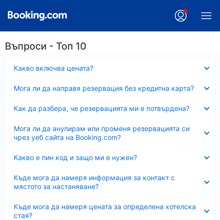
Въпроси - Топ 10
Свито
Какво включва цената?
Свито
Мога ли да направя резервация без кредитна карта?
Свито
Как да разбера, че резервацията ми е потвърдена?
Свито
Мога ли да анулирам или променя резервацията си
чрез уеб сайта на Booking.com?
Свито
Какво е пин код и защо ми е нужен?
Свито
Къде мога да намеря информация за контакт с
мястото за настаняване?
Свито
Къде мога да намеря цената за определена хотелска
стая?