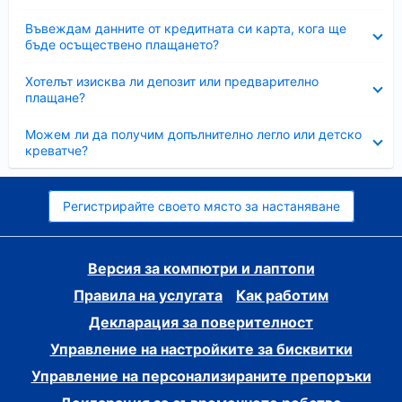
Свито
Въвеждам данните от кредитната си карта, кога ще
бъде осъществено плащането?
Свито
Хотелът изисква ли депозит или предварително
плащане?
Свито
Можем ли да получим допълнително легло или детско
креватче?
Регистрирайте своето място за настаняване
Версия за компютри и лаптопи
Правила на услугата
Как работим
Декларация за поверителност
Управление на настройките за бисквитки
Управление на персонализираните препоръки