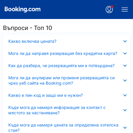
Въпроси - Топ 10
Свито
Какво включва цената?
Свито
Мога ли да направя резервация без кредитна карта?
Свито
Как да разбера, че резервацията ми е потвърдена?
Свито
Мога ли да анулирам или променя резервацията си
чрез уеб сайта на Booking.com?
Свито
Какво е пин код и защо ми е нужен?
Свито
Къде мога да намеря информация за контакт с
мястото за настаняване?
Свито
Къде мога да намеря цената за определена хотелска
стая?