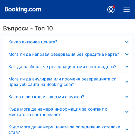
Въпроси - Топ 10
Свито
Какво включва цената?
Свито
Мога ли да направя резервация без кредитна карта?
Свито
Как да разбера, че резервацията ми е потвърдена?
Свито
Мога ли да анулирам или променя резервацията си
чрез уеб сайта на Booking.com?
Свито
Какво е пин код и защо ми е нужен?
Свито
Къде мога да намеря информация за контакт с
мястото за настаняване?
Свито
Къде мога да намеря цената за определена хотелска
стая?