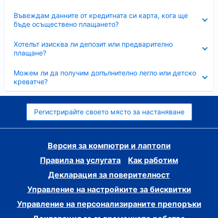
Свито
Въвеждам данните от кредитната си карта, кога ще
бъде осъществено плащането?
Свито
Хотелът изисква ли депозит или предварително
плащане?
Свито
Можем ли да получим допълнително легло или детско
креватче?
Регистрирайте своето място за настаняване
Версия за компютри и лаптопи
Правила на услугата
Как работим
Декларация за поверителност
Управление на настройките за бисквитки
Управление на персонализираните препоръки