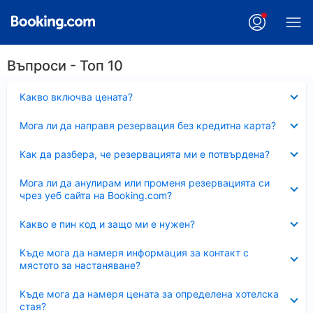
Въпроси - Топ 10
Свито
Какво включва цената?
Свито
Мога ли да направя резервация без кредитна карта?
Свито
Как да разбера, че резервацията ми е потвърдена?
Свито
Мога ли да анулирам или променя резервацията си
чрез уеб сайта на Booking.com?
Свито
Какво е пин код и защо ми е нужен?
Свито
Къде мога да намеря информация за контакт с
мястото за настаняване?
Свито
Къде мога да намеря цената за определена хотелска
стая?