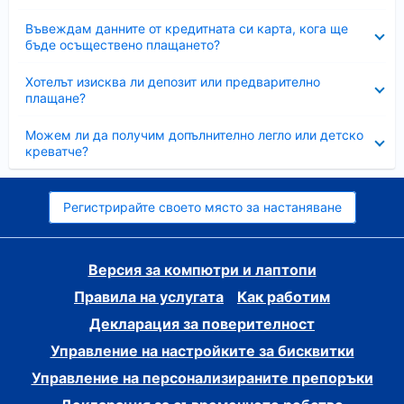
Свито
Въвеждам данните от кредитната си карта, кога ще
бъде осъществено плащането?
Свито
Хотелът изисква ли депозит или предварително
плащане?
Свито
Можем ли да получим допълнително легло или детско
креватче?
Регистрирайте своето място за настаняване
Версия за компютри и лаптопи
Правила на услугата
Как работим
Декларация за поверителност
Управление на настройките за бисквитки
Управление на персонализираните препоръки