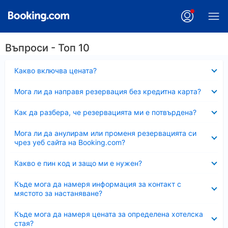
Въпроси - Топ 10
Свито
Какво включва цената?
Свито
Мога ли да направя резервация без кредитна карта?
Свито
Как да разбера, че резервацията ми е потвърдена?
Свито
Мога ли да анулирам или променя резервацията си
чрез уеб сайта на Booking.com?
Свито
Какво е пин код и защо ми е нужен?
Свито
Къде мога да намеря информация за контакт с
мястото за настаняване?
Свито
Къде мога да намеря цената за определена хотелска
стая?