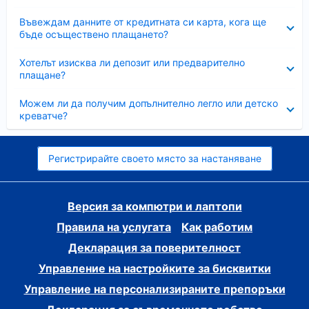
Свито
Въвеждам данните от кредитната си карта, кога ще
бъде осъществено плащането?
Свито
Хотелът изисква ли депозит или предварително
плащане?
Свито
Можем ли да получим допълнително легло или детско
креватче?
Регистрирайте своето място за настаняване
Версия за компютри и лаптопи
Правила на услугата
Как работим
Декларация за поверителност
Управление на настройките за бисквитки
Управление на персонализираните препоръки