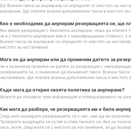
Да! Всички такси за анулиране се определят от мястото за наст
анулиране. Ще платите всички допълнителни такси в мястото за 
Ако е необходимо да анулирам резервацията си, ще пл
Ако имате резервация с безплатно анулиране, няма да платите т
не е с безплатно анулиране или е с невъзвръщаема стойност, е 
Всички такси за анулиране се определят от мястото за настаняв
мястото за настаняване.
Мога ли да анулирам или да променям датите за резе
Не е възможна промяна на датите за резервации с невъзвръщае
резервацията си, е възможно да възникнат такси. Всички такси 
настаняване. Ще платите всички допълнителни такси в мястото з
Къде мога да открия своята политика за анулиране?
Можете да откриете тази информация в потвърждението на рез
Как мога да разбера, че резервацията ми е била анули
След като анулирате резервацията си с нас, ние ще ви изпрати
Проверете входящата си кутия и спам папката си. Ако не получ
часа, моля, свържете се с мястото за настаняване, за да прове