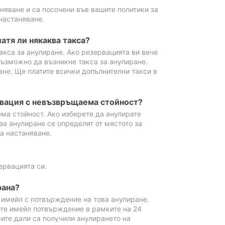
аняване и са посочени във вашите политики за
настаняване.
атя ли някаква такса?
акса за анулиране. Ако резервацията ви вече
възможно да възникне такса за анулиране.
ане. Ще платите всички допълнителни такси в
рвация с невъзвръщаема стойност?
ма стойност. Ако изберете да анулирате
за анулиране се определят от мястото за
а настаняване.
ервацията си.
рана?
м имейл с потвърждение на това анулиране.
ите имейл потвърждение в рамките на 24
рите дали са получили анулирането на