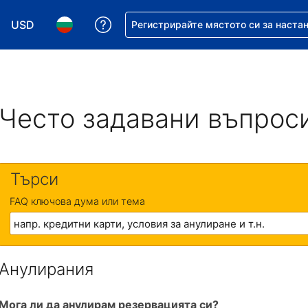
USD
Помощ с резервацията ви
Регистрирайте мястото си за наста
Избор на валута. Избрана валута - Американски дол
Избор на език. Избран език - Български
Често задавани въпрос
Търси
FAQ ключова дума или тема
Анулирания
Мога ли да анулирам резервацията си?