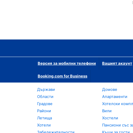
Версия за мобилни телефони
Вашият акаунт
Booking.com for Business
Държави
Домове
Области
Апартаменти
Градове
Хотелски комп
Райони
Вили
Летища
Хостели
Хотели
Пансиони със з
Забележителности
Къщи за гости