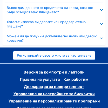
Свито
Въвеждам данните от кредитната си карта, кога ще
бъде осъществено плащането?
Свито
Хотелът изисква ли депозит или предварително
плащане?
Свито
Можем ли да получим допълнително легло или детско
креватче?
Регистрирайте своето място за настаняване
Версия за компютри и лаптопи
Правила на услугата
Как работим
Декларация за поверителност
Управление на настройките за бисквитки
Управление на персонализираните препоръки