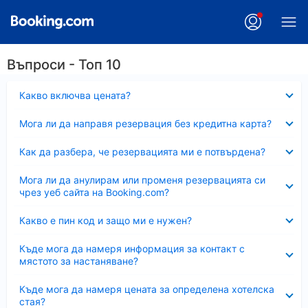
Въпроси - Топ 10
Свито
Какво включва цената?
Свито
Мога ли да направя резервация без кредитна карта?
Свито
Как да разбера, че резервацията ми е потвърдена?
Свито
Мога ли да анулирам или променя резервацията си
чрез уеб сайта на Booking.com?
Свито
Какво е пин код и защо ми е нужен?
Свито
Къде мога да намеря информация за контакт с
мястото за настаняване?
Свито
Къде мога да намеря цената за определена хотелска
стая?