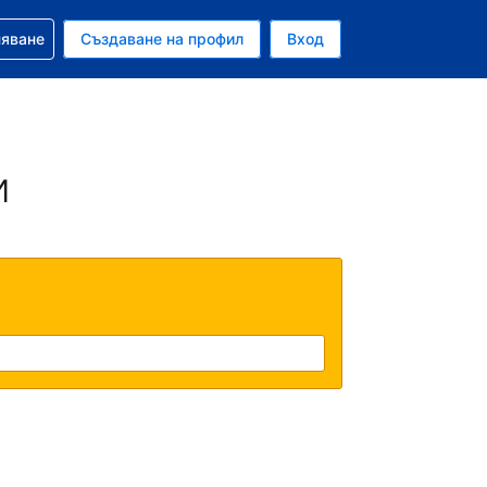
няване
Създаване на профил
Вход
и