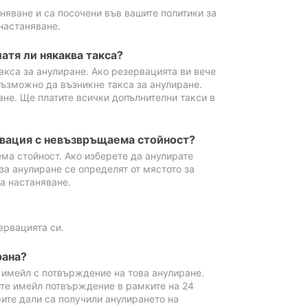
аняване и са посочени във вашите политики за
настаняване.
атя ли някаква такса?
акса за анулиране. Ако резервацията ви вече
възможно да възникне такса за анулиране.
ане. Ще платите всички допълнителни такси в
рвация с невъзвръщаема стойност?
ма стойност. Ако изберете да анулирате
за анулиране се определят от мястото за
а настаняване.
ервацията си.
рана?
м имейл с потвърждение на това анулиране.
ите имейл потвърждение в рамките на 24
рите дали са получили анулирането на