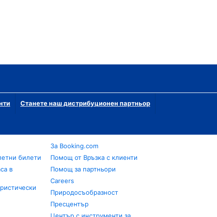
нти
Станете наш дистрибуционен партньор
За Booking.com
летни билети
Помощ от Връзка с клиенти
са в
Помощ за партньори
Careers
уристически
Природосъобразност
Пресцентър
Център с инструменти за