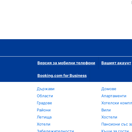
Версия за мобилни телефони
Вашият акаунт
Booking.com for Business
Държави
Домове
Области
Апартаменти
Градове
Хотелски комп
Райони
Вили
Летища
Хостели
Хотели
Пансиони със з
Забележителности
Къщи за гости