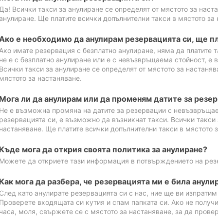
Да! Всички такси за анулиране се определят от мястото за наст
анулиране. Ще платите всички допълнителни такси в мястото за 
Ако е необходимо да анулирам резервацията си, ще пл
Ако имате резервация с безплатно анулиране, няма да платите т
не е с безплатно анулиране или е с невъзвръщаема стойност, е 
Всички такси за анулиране се определят от мястото за настаняв
мястото за настаняване.
Мога ли да анулирам или да променям датите за резе
Не е възможна промяна на датите за резервации с невъзвръщае
резервацията си, е възможно да възникнат такси. Всички такси 
настаняване. Ще платите всички допълнителни такси в мястото з
Къде мога да открия своята политика за анулиране?
Можете да откриете тази информация в потвърждението на рез
Как мога да разбера, че резервацията ми е била анули
След като анулирате резервацията си с нас, ние ще ви изпрати
Проверете входящата си кутия и спам папката си. Ако не получ
часа, моля, свържете се с мястото за настаняване, за да прове