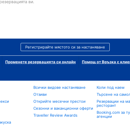
резервацията ви.
Регистрирайте мястото си за настаняване
Променете резервацията си онлайн
Помощ от Връзка с клие
Всички видове настаняване
Коли под наем
Отзиви
Търсене на само
лекси
Открийте месечни престои
Резервации на ма
ресторант
Сезонни и ваканционни оферти
Booking.com за т
Traveller Review Awards
агенции
акуска