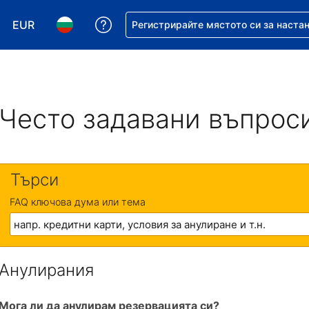
EUR
Помощ с резервацията ви
Регистрирайте мястото си за наста
Избор на валута. Избрана валута - Евро
Избор на език. Избран език - Български
Често задавани въпрос
Търси
FAQ ключова дума или тема
Анулирания
Мога ли да анулирам резервацията си?