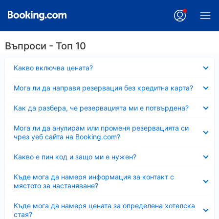
Въпроси - Топ 10
Свито
Какво включва цената?
Свито
Мога ли да направя резервация без кредитна карта?
Свито
Как да разбера, че резервацията ми е потвърдена?
Свито
Мога ли да анулирам или променя резервацията си
чрез уеб сайта на Booking.com?
Свито
Какво е пин код и защо ми е нужен?
Свито
Къде мога да намеря информация за контакт с
мястото за настаняване?
Свито
Къде мога да намеря цената за определена хотелска
стая?