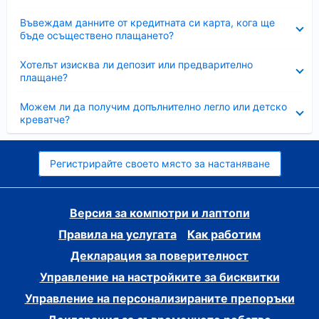
Свито
Въвеждам данните от кредитната си карта, кога ще
бъде осъществено плащането?
Свито
Хотелът изисква ли депозит или предварително
плащане?
Свито
Можем ли да получим допълнително легло или детско
креватче?
Регистрирайте своето място за настаняване
Версия за компютри и лаптопи
Правила на услугата
Как работим
Декларация за поверителност
Управление на настройките за бисквитки
Управление на персонализираните препоръки