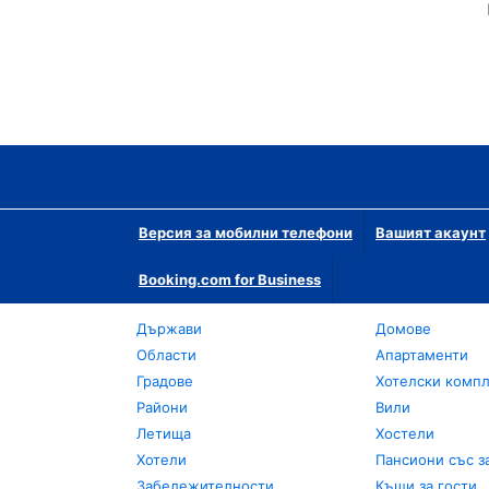
Версия за мобилни телефони
Вашият акаунт
Booking.com for Business
Държави
Домове
Области
Апартаменти
Градове
Хотелски комп
Райони
Вили
Летища
Хостели
Хотели
Пансиони със з
Забележителности
Къщи за гости