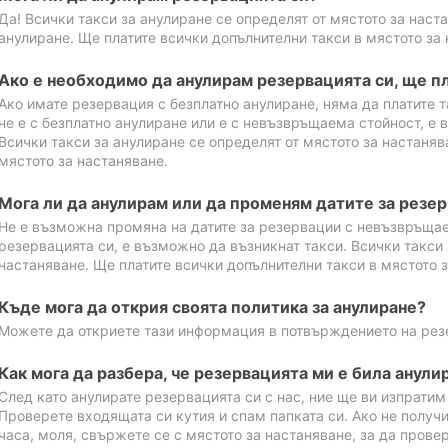
Да! Всички такси за анулиране се определят от мястото за наст
анулиране. Ще платите всички допълнителни такси в мястото за 
Ако е необходимо да анулирам резервацията си, ще пл
Ако имате резервация с безплатно анулиране, няма да платите т
не е с безплатно анулиране или е с невъзвръщаема стойност, е 
Всички такси за анулиране се определят от мястото за настаняв
мястото за настаняване.
Мога ли да анулирам или да променям датите за резе
Не е възможна промяна на датите за резервации с невъзвръщае
резервацията си, е възможно да възникнат такси. Всички такси 
настаняване. Ще платите всички допълнителни такси в мястото з
Къде мога да открия своята политика за анулиране?
Можете да откриете тази информация в потвърждението на рез
Как мога да разбера, че резервацията ми е била анули
След като анулирате резервацията си с нас, ние ще ви изпрати
Проверете входящата си кутия и спам папката си. Ако не получ
часа, моля, свържете се с мястото за настаняване, за да прове