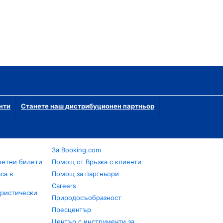
нти
Станете наш дистрибуционен партньор
За Booking.com
летни билети
Помощ от Връзка с клиенти
са в
Помощ за партньори
Careers
уристически
Природосъобразност
Пресцентър
Център с инструменти за