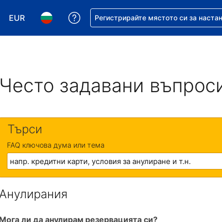
EUR
Помощ с резервацията ви
Регистрирайте мястото си за наста
Избор на валута. Избрана валута - Евро
Избор на език. Избран език - Български
Често задавани въпрос
Търси
FAQ ключова дума или тема
Анулирания
Мога ли да анулирам резервацията си?