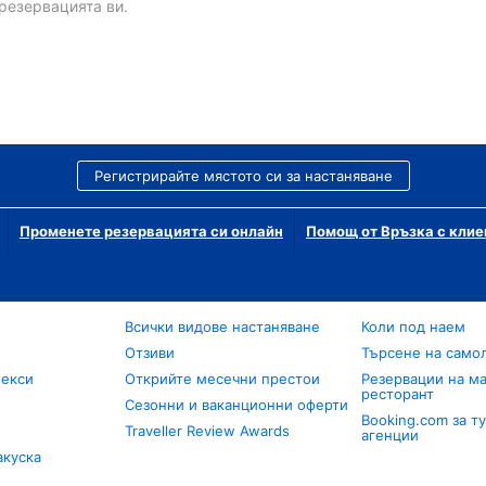
резервацията ви.
Регистрирайте мястото си за настаняване
Променете резервацията си онлайн
Помощ от Връзка с клие
Всички видове настаняване
Коли под наем
Отзиви
Търсене на само
лекси
Открийте месечни престои
Резервации на ма
ресторант
Сезонни и ваканционни оферти
Booking.com за т
Traveller Review Awards
агенции
акуска