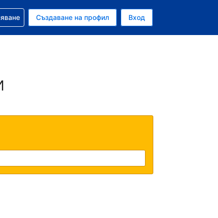
няване
Създаване на профил
Вход
и