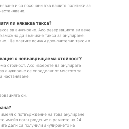
аняване и са посочени във вашите политики за
настаняване.
атя ли някаква такса?
акса за анулиране. Ако резервацията ви вече
възможно да възникне такса за анулиране.
ане. Ще платите всички допълнителни такси в
рвация с невъзвръщаема стойност?
ма стойност. Ако изберете да анулирате
за анулиране се определят от мястото за
а настаняване.
ервацията си.
рана?
м имейл с потвърждение на това анулиране.
ите имейл потвърждение в рамките на 24
рите дали са получили анулирането на