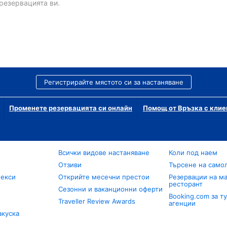
резервацията ви.
Регистрирайте мястото си за настаняване
Променете резервацията си онлайн
Помощ от Връзка с клие
Всички видове настаняване
Коли под наем
Отзиви
Търсене на само
лекси
Открийте месечни престои
Резервации на ма
ресторант
Сезонни и ваканционни оферти
Booking.com за т
Traveller Review Awards
агенции
акуска