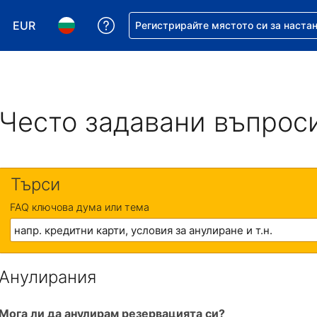
EUR
Помощ с резервацията ви
Регистрирайте мястото си за наста
Избор на валута. Избрана валута - Евро
Избор на език. Избран език - Български
Често задавани въпрос
Търси
FAQ ключова дума или тема
Анулирания
Мога ли да анулирам резервацията си?