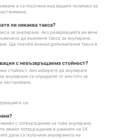
аняване и са посочени във вашите политики за
настаняване.
атя ли някаква такса?
акса за анулиране. Ако резервацията ви вече
възможно да възникне такса за анулиране.
ане. Ще платите всички допълнителни такси в
рвация с невъзвръщаема стойност?
ма стойност. Ако изберете да анулирате
за анулиране се определят от мястото за
а настаняване.
ервацията си.
рана?
м имейл с потвърждение на това анулиране.
ите имейл потвърждение в рамките на 24
рите дали са получили анулирането на