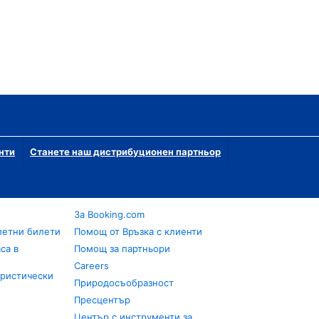
нти
Станете наш дистрибуционен партньор
За Booking.com
летни билети
Помощ от Връзка с клиенти
са в
Помощ за партньори
Careers
уристически
Природосъобразност
Пресцентър
Център с инструменти за