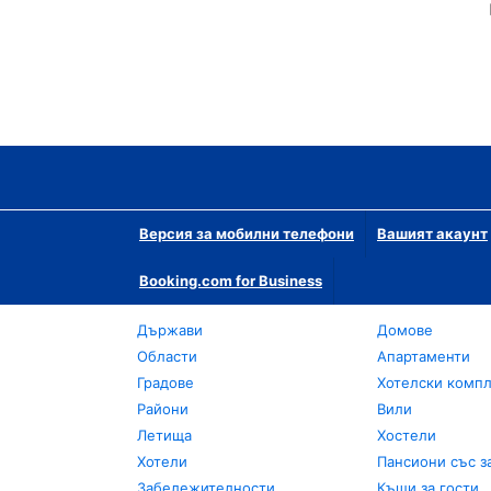
Версия за мобилни телефони
Вашият акаунт
Booking.com for Business
Държави
Домове
Области
Апартаменти
Градове
Хотелски комп
Райони
Вили
Летища
Хостели
Хотели
Пансиони със з
Забележителности
Къщи за гости