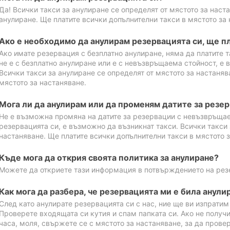
Да! Всички такси за анулиране се определят от мястото за наст
анулиране. Ще платите всички допълнителни такси в мястото за 
Ако е необходимо да анулирам резервацията си, ще пл
Ако имате резервация с безплатно анулиране, няма да платите т
не е с безплатно анулиране или е с невъзвръщаема стойност, е 
Всички такси за анулиране се определят от мястото за настаняв
мястото за настаняване.
Мога ли да анулирам или да променям датите за резе
Не е възможна промяна на датите за резервации с невъзвръщае
резервацията си, е възможно да възникнат такси. Всички такси 
настаняване. Ще платите всички допълнителни такси в мястото з
Къде мога да открия своята политика за анулиране?
Можете да откриете тази информация в потвърждението на рез
Как мога да разбера, че резервацията ми е била анули
След като анулирате резервацията си с нас, ние ще ви изпрати
Проверете входящата си кутия и спам папката си. Ако не получ
часа, моля, свържете се с мястото за настаняване, за да прове