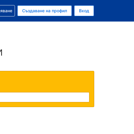
няване
Създаване на профил
Вход
и