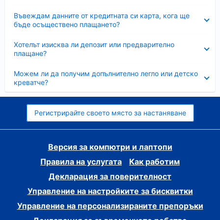
Свито
Въвеждам данните от кредитната си карта, кога ще
бъде осъществено плащането?
Свито
Хотелът изисква ли депозит или предварително
плащане?
Свито
Можем ли да получим допълнително легло или детско
креватче?
Регистрирайте своето място за настаняване
Версия за компютри и лаптопи
Правила на услугата
Как работим
Декларация за поверителност
Управление на настройките за бисквитки
Управление на персонализираните препоръки