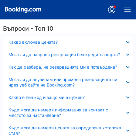
Въпроси - Топ 10
Свито
Какво включва цената?
Свито
Мога ли да направя резервация без кредитна карта?
Свито
Как да разбера, че резервацията ми е потвърдена?
Свито
Мога ли да анулирам или променя резервацията си
чрез уеб сайта на Booking.com?
Свито
Какво е пин код и защо ми е нужен?
Свито
Къде мога да намеря информация за контакт с
мястото за настаняване?
Свито
Къде мога да намеря цената за определена хотелска
стая?