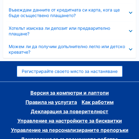
Свито
Въвеждам данните от кредитната си карта, кога ще
бъде осъществено плащането?
Свито
Хотелът изисква ли депозит или предварително
плащане?
Свито
Можем ли да получим допълнително легло или детско
креватче?
Регистрирайте своето място за настаняване
Версия за компютри и лаптопи
Правила на услугата
Как работим
Декларация за поверителност
Управление на настройките за бисквитки
Управление на персонализираните препоръки