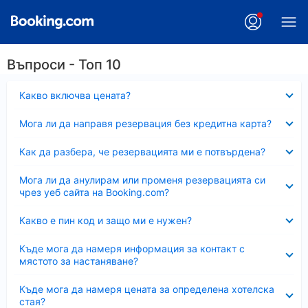
Въпроси - Топ 10
Свито
Какво включва цената?
Свито
Мога ли да направя резервация без кредитна карта?
Свито
Как да разбера, че резервацията ми е потвърдена?
Свито
Мога ли да анулирам или променя резервацията си
чрез уеб сайта на Booking.com?
Свито
Какво е пин код и защо ми е нужен?
Свито
Къде мога да намеря информация за контакт с
мястото за настаняване?
Свито
Къде мога да намеря цената за определена хотелска
стая?