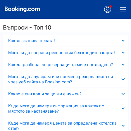
Въпроси - Топ 10
Свито
Какво включва цената?
Свито
Мога ли да направя резервация без кредитна карта?
Свито
Как да разбера, че резервацията ми е потвърдена?
Свито
Мога ли да анулирам или променя резервацията си
чрез уеб сайта на Booking.com?
Свито
Какво е пин код и защо ми е нужен?
Свито
Къде мога да намеря информация за контакт с
мястото за настаняване?
Свито
Къде мога да намеря цената за определена хотелска
стая?