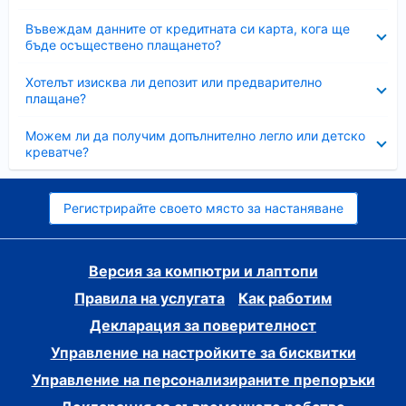
Свито
Въвеждам данните от кредитната си карта, кога ще
бъде осъществено плащането?
Свито
Хотелът изисква ли депозит или предварително
плащане?
Свито
Можем ли да получим допълнително легло или детско
креватче?
Регистрирайте своето място за настаняване
Версия за компютри и лаптопи
Правила на услугата
Как работим
Декларация за поверителност
Управление на настройките за бисквитки
Управление на персонализираните препоръки