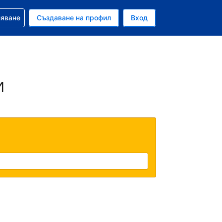
няване
Създаване на профил
Вход
ар
и