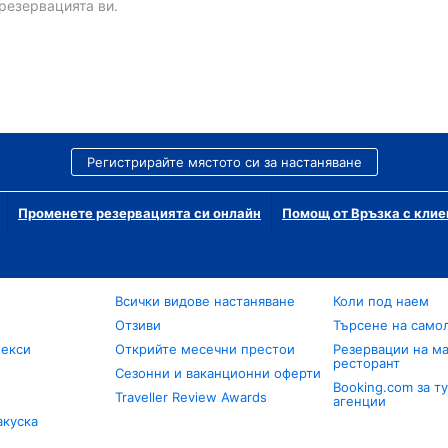
резервацията ви.
Регистрирайте мястото си за настаняване
Променете резервацията си онлайн
Помощ от Връзка с клие
Всички видове настаняване
Коли под наем
Отзиви
Търсене на само
лекси
Открийте месечни престои
Резервации на ма
ресторант
Сезонни и ваканционни оферти
Booking.com за т
Traveller Review Awards
агенции
акуска