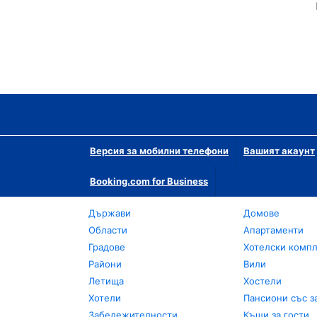
Версия за мобилни телефони
Вашият акаунт
Booking.com for Business
Държави
Домове
Области
Апартаменти
Градове
Хотелски комп
Райони
Вили
Летища
Хостели
Хотели
Пансиони със з
Забележителности
Къщи за гости