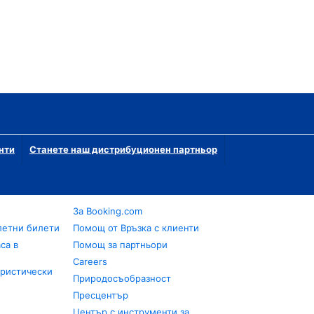
нти
Станете наш дистрибуционен партньор
За Booking.com
летни билети
Помощ от Връзка с клиенти
са в
Помощ за партньори
Careers
уристически
Природосъобразност
Пресцентър
Център с инструменти за