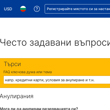
USD
Помощ с резервацията ви
Регистрирайте мястото си за наста
Избор на валута. Избрана валута - Американски дол
Избор на език. Избран език - Български
Често задавани въпрос
Търси
FAQ ключова дума или тема
Анулирания
Мога ли да анулирам резервацията си?