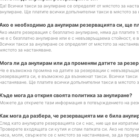
Да! Всички такси за анулиране се определят от мястото за наст
анулиране. Ще платите всички допълнителни такси в мястото за 
Ако е необходимо да анулирам резервацията си, ще пл
Ако имате резервация с безплатно анулиране, няма да платите т
не е с безплатно анулиране или е с невъзвръщаема стойност, е 
Всички такси за анулиране се определят от мястото за настаняв
мястото за настаняване.
Мога ли да анулирам или да променям датите за резе
Не е възможна промяна на датите за резервации с невъзвръщае
резервацията си, е възможно да възникнат такси. Всички такси 
настаняване. Ще платите всички допълнителни такси в мястото з
Къде мога да открия своята политика за анулиране?
Можете да откриете тази информация в потвърждението на рез
Как мога да разбера, че резервацията ми е била анули
След като анулирате резервацията си с нас, ние ще ви изпрати
Проверете входящата си кутия и спам папката си. Ако не получ
часа, моля, свържете се с мястото за настаняване, за да прове