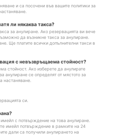
аняване и са посочени във вашите политики за
настаняване.
атя ли някаква такса?
акса за анулиране. Ако резервацията ви вече
възможно да възникне такса за анулиране.
ане. Ще платите всички допълнителни такси в
рвация с невъзвръщаема стойност?
ма стойност. Ако изберете да анулирате
за анулиране се определят от мястото за
а настаняване.
ервацията си.
рана?
м имейл с потвърждение на това анулиране.
ите имейл потвърждение в рамките на 24
рите дали са получили анулирането на